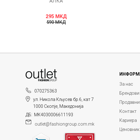
АЛКА
295
МКД
590
МКД
ИНФОРМ
За нас
070275363
Брендови
ул. Никола Кљусев бр.6, кат 7
Продавни
1000 Скопје, Македонија
Контакт
ДБ: МК4030006611193
Кариера
outlet@fashiongroup.com.mk
Ценовник