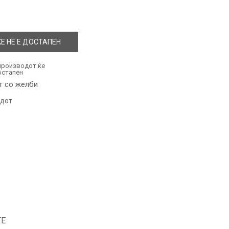
Е НЕ Е ДОСТАПЕН
производот ќе
остапен
т со желби
одот
ТЕ