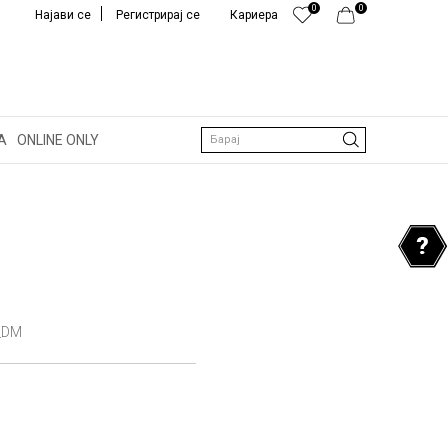
0
0
Најави се
Регистрирај се
Кариера
А
ONLINE ONLY
Барај
_DM