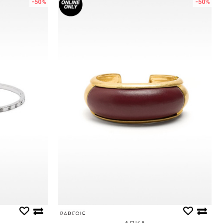
-50
%
-50
%