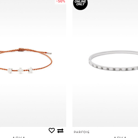
-50
%