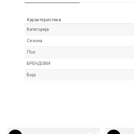
Карактеристика
Kатегорија
Сезона
Пол
БРЕНДОВИ
Боја
Име/Прекар
Порака