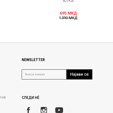
АЛКА
695
МКД
1.390
МКД
NEWSLETTER
Најави се
 на
СЛЕДИ НÉ