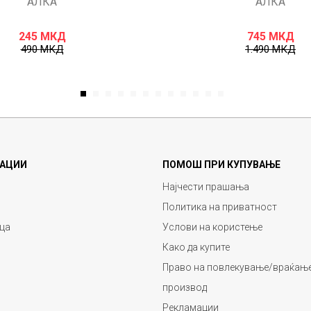
АЛКА
АЛКА
245
МКД
745
МКД
490
МКД
1.490
МКД
1
2
3
4
5
6
7
8
9
10
11
12
АЦИИ
ПОМОШ ПРИ КУПУВАЊЕ
Најчести прашања
Политика на приватност
ца
Услови на користење
Како да купите
Право на повлекување/враќање
производ
Рекламации