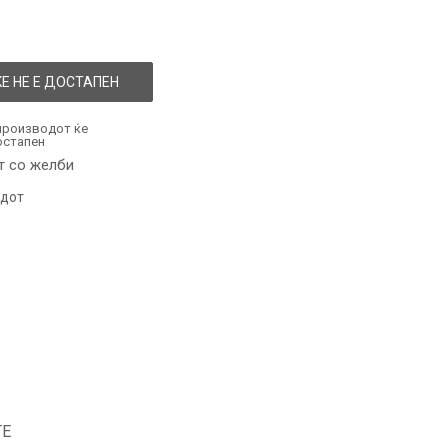
Е НЕ Е ДОСТАПЕН
производот ќе
остапен
т со желби
одот
ТЕ