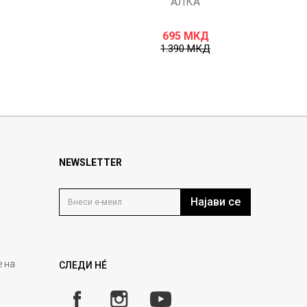
АЛКА
695
МКД
1.390
МКД
NEWSLETTER
Најави се
 на
СЛЕДИ НÉ