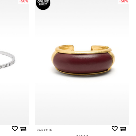
-50
%
-50
%