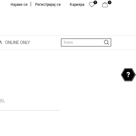
0
0
Најави се
Регистрирај се
Кариера
А
ONLINE ONLY
Барај
_BL