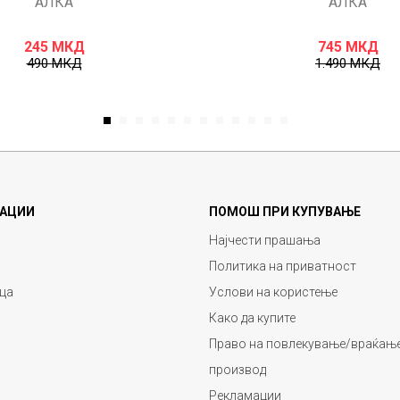
АЛКА
АЛКА
245
МКД
745
МКД
490
МКД
1.490
МКД
1
2
3
4
5
6
7
8
9
10
11
12
АЦИИ
ПОМОШ ПРИ КУПУВАЊЕ
Најчести прашања
Политика на приватност
ца
Услови на користење
Како да купите
Право на повлекување/враќање
производ
Рекламации