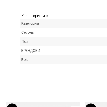
Карактеристика
Kатегорија
Сезона
Пол
БРЕНДОВИ
Боја
Име/Прекар
Порака