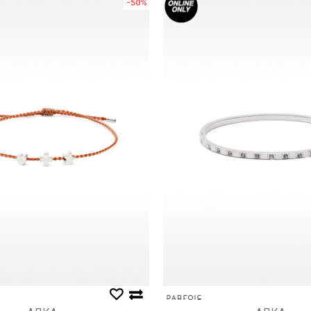
-50
%