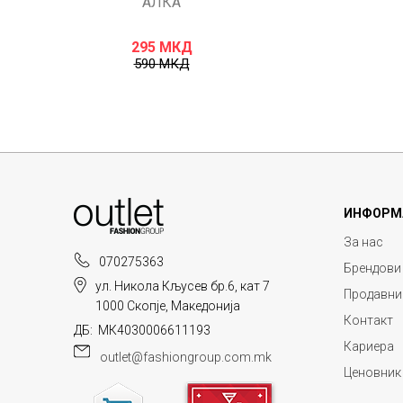
АЛКА
295
МКД
590
МКД
ИНФОРМ
За нас
070275363
Брендови
ул. Никола Кљусев бр.6, кат 7
Продавни
1000 Скопје, Македонија
Контакт
ДБ: МК4030006611193
Кариера
outlet@fashiongroup.com.mk
Ценовник