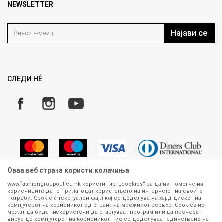
Продавница
NEWSLETTER
Политика на приватност
Контакт
Услови на користење
Кариера
Најави се
Како да купите
Ценовник
Право на повлекување/враќање на производ
Рекламации
Замена и рефундација на производи
СЛЕДИ НÉ
Услови за испорака
Плаќање
Оваа веб страна користи колачиња
www.fashiongroupoutlet.mk користи тнр. „cookies“ за да им помогне на
корисниците да го прилагодат користењето на интернетот на своите
Сите информации околу производите кои се изложени на нашата
потреби. Cookie е текстуален фајл кој се доделува на хард дискот на
онлајн продавница се стремиме да бидат конкретни, точни и прецизни,
компјутерот на корисникот од страна на мрежниот сервер. Cookies не
можат да бидат искористени да стартуваат програм или да пренесат
меѓутоа не можеме да гарантираме дека се без ниту една грешка или
вирус до компјутерот на корисникот. Тие се доделуваат единствено на
пак дека сите производи во моментот се достапни на залиха.