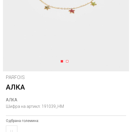
1
2
PARFOIS
АЛКА
АЛКА
Шифра на артикл:
191039_HM
Одбрана големина:
U