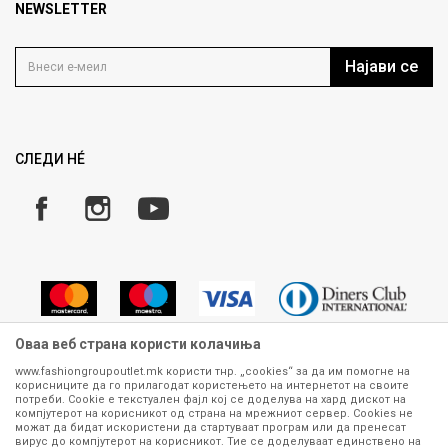
Продавница
NEWSLETTER
Политика на приватност
Контакт
Услови на користење
Кариера
Најави се
Како да купите
Ценовник
Право на повлекување/враќање на производ
Рекламации
Замена и рефундација на производи
СЛЕДИ НÉ
Услови за испорака
Плаќање
Оваа веб страна користи колачиња
www.fashiongroupoutlet.mk користи тнр. „cookies“ за да им помогне на
корисниците да го прилагодат користењето на интернетот на своите
Сите информации околу производите кои се изложени на нашата
потреби. Cookie е текстуален фајл кој се доделува на хард дискот на
онлајн продавница се стремиме да бидат конкретни, точни и прецизни,
компјутерот на корисникот од страна на мрежниот сервер. Cookies не
можат да бидат искористени да стартуваат програм или да пренесат
меѓутоа не можеме да гарантираме дека се без ниту една грешка или
вирус до компјутерот на корисникот. Тие се доделуваат единствено на
пак дека сите производи во моментот се достапни на залиха.