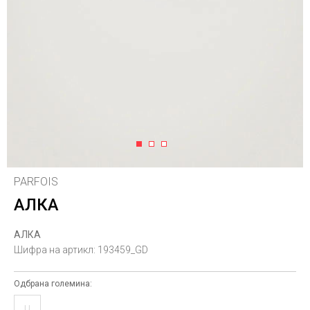
1
2
3
PARFOIS
АЛКА
АЛКА
Шифра на артикл:
193459_GD
Одбрана големина:
U