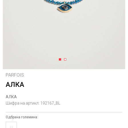
1
2
PARFOIS
АЛКА
АЛКА
Шифра на артикл:
192167_BL
Одбрана големина:
U