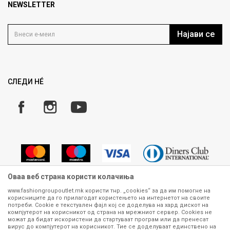
Продавница
NEWSLETTER
Политика на приватност
Контакт
Услови на користење
Кариера
Најави се
Како да купите
Ценовник
Право на повлекување/враќање на производ
Рекламации
Замена и рефундација на производи
СЛЕДИ НÉ
Услови за испорака
Плаќање
Оваа веб страна користи колачиња
www.fashiongroupoutlet.mk користи тнр. „cookies“ за да им помогне на
корисниците да го прилагодат користењето на интернетот на своите
Сите информации околу производите кои се изложени на нашата
потреби. Cookie е текстуален фајл кој се доделува на хард дискот на
онлајн продавница се стремиме да бидат конкретни, точни и прецизни,
компјутерот на корисникот од страна на мрежниот сервер. Cookies не
можат да бидат искористени да стартуваат програм или да пренесат
меѓутоа не можеме да гарантираме дека се без ниту една грешка или
вирус до компјутерот на корисникот. Тие се доделуваат единствено на
пак дека сите производи во моментот се достапни на залиха.