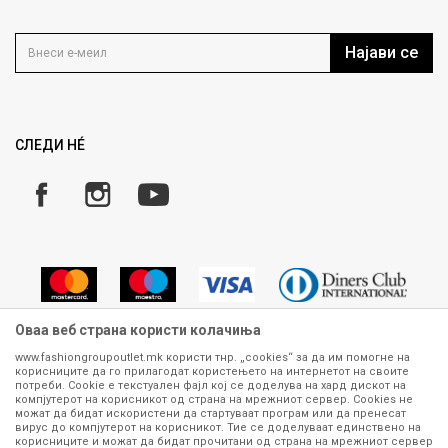
Политика на приватност
Контакт
Услови на користење
Кариера
Најави се
Како да купите
Ценовник
Право на повлекување/враќање на производ
Рекламации
Замена и рефундација на производи
СЛЕДИ НÉ
Услови за испорака
Плаќање
Оваа веб страна користи колачиња
www.fashiongroupoutlet.mk користи тнр. „cookies“ за да им помогне на
корисниците да го прилагодат користењето на интернетот на своите
Сите информации околу производите кои се изложени на нашата
потреби. Cookie е текстуален фајл кој се доделува на хард дискот на
онлајн продавница се стремиме да бидат конкретни, точни и прецизни,
компјутерот на корисникот од страна на мрежниот сервер. Cookies не
можат да бидат искористени да стартуваат програм или да пренесат
меѓутоа не можеме да гарантираме дека се без ниту една грешка или
вирус до компјутерот на корисникот. Тие се доделуваат единствено на
пак дека сите производи во моментот се достапни на залиха.
корисниците и можат да бидат прочитани од страна на мрежниот сервер