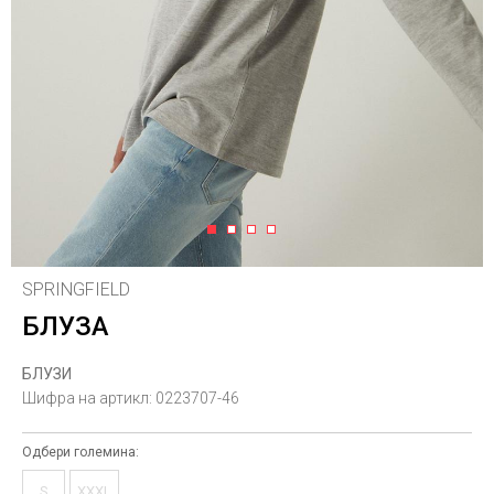
1
2
3
4
SPRINGFIELD
БЛУЗА
БЛУЗИ
Шифра на артикл:
0223707-46
Одбери големина:
S
XXXL