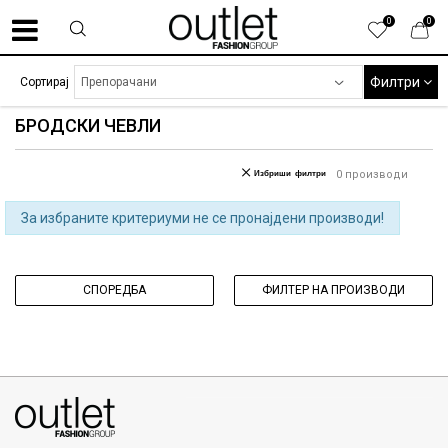
0
0
Филтри
Сортирај
БРОДСКИ ЧЕВЛИ
Избриши филтри
0
производи
За избраните критериуми не се пронајдени производи!
СПОРЕДБА
ФИЛТЕР НА ПРОИЗВОДИ
070275363
ул. Никола Кљусев бр.6, кат 7