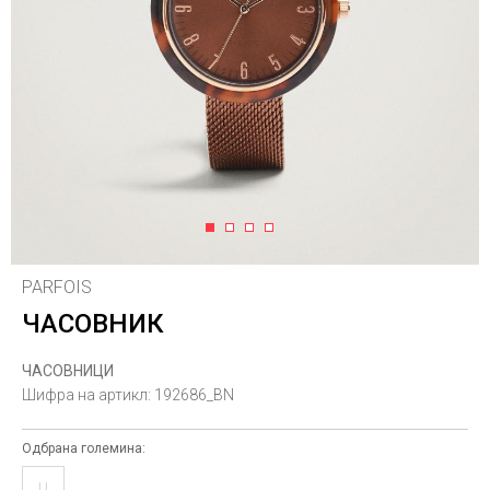
1
2
3
4
PARFOIS
ЧАСОВНИК
ЧАСОВНИЦИ
Шифра на артикл:
192686_BN
Одбрана големина:
U