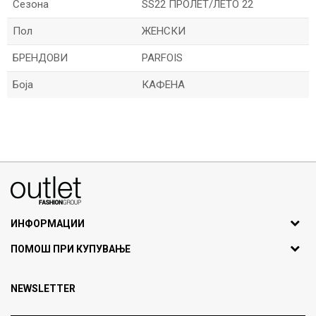
Сезона
SS22 ПРОЛЕТ/ЛЕТО 22
Пол
ЖЕНСКИ
БРЕНДОВИ
PARFOIS
Боја
КАФЕНА
Име/Прекар
Е-меил
070275363
ул. Никола Кљусев бр.6, кат 7
1000 Скопје, Македонија
ИНФОРМАЦИИ
ДБ: МК4030006611193
За нас
Порака
ПОМОШ ПРИ КУПУВАЊЕ
outlet@fashiongroup.com.mk
Брендови
Најчести прашања
Продавница
NEWSLETTER
Политика на приватност
Контакт
Услови на користење