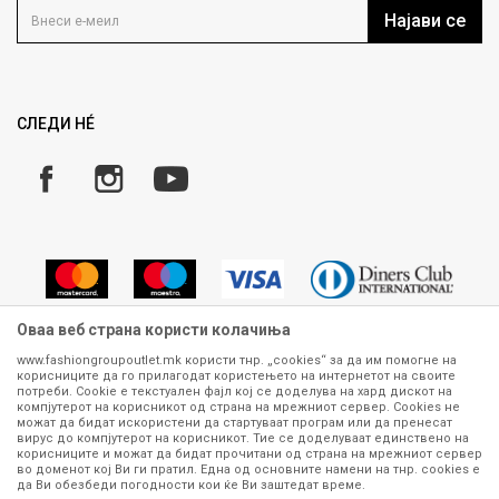
Кариера
Најави се
Како да купите
Ценовник
Право на повлекување/враќање на производ
ИСПРАТИ
Рекламации
Замена и рефундација на производи
СЛЕДИ НÉ
Услови за испорака
Плаќање
Оваа веб страна користи колачиња
www.fashiongroupoutlet.mk користи тнр. „cookies“ за да им помогне на
корисниците да го прилагодат користењето на интернетот на своите
Сите информации околу производите кои се изложени на нашата
потреби. Cookie е текстуален фајл кој се доделува на хард дискот на
онлајн продавница се стремиме да бидат конкретни, точни и прецизни,
компјутерот на корисникот од страна на мрежниот сервер. Cookies не
можат да бидат искористени да стартуваат програм или да пренесат
меѓутоа не можеме да гарантираме дека се без ниту една грешка или
вирус до компјутерот на корисникот. Тие се доделуваат единствено на
пак дека сите производи во моментот се достапни на залиха.
корисниците и можат да бидат прочитани од страна на мрежниот сервер
Фотографиите се најверодостојниот приказ на производот. Доколку
во доменот кој Ви ги пратил. Една од основните намени на тнр. сookies е
дојде до потреба за замена на производ или рефундација, процедурата
да Ви обезбеди погодности кои ќе Ви заштедат време.