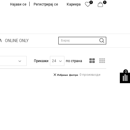
0
0
Најави се
Регистрирај се
Кариера
А
ONLINE ONLY
Барај
Прикажи
по страна
0
0
производи
Избриши филтри