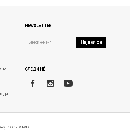
NEWSLETTER
Најави се
 на
СЛЕДИ НÉ
води
годат користењето