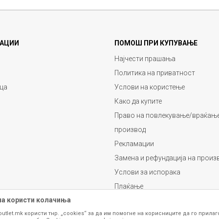
АЦИИ
ПОМОШ ПРИ КУПУВАЊЕ
Најчести прашања
Политика на приватност
ца
Услови на користење
Како да купите
Право на повлекување/враќање
производ
Рекламации
Замена и рефундација на произ
Услови за испорака
Плаќање
на користи колачиња
outlet.mk користи тнр. „cookies“ за да им помогне на корисниците да го прила