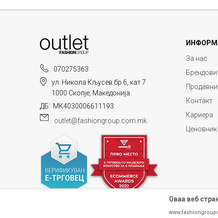
ИНФОРМ
За нас
070275363
Брендови
ул. Никола Кљусев бр.6, кат 7
Продавни
1000 Скопје, Македонија
Контакт
ДБ: МК4030006611193
Кариера
outlet@fashiongroup.com.mk
Ценовник
Оваа веб стра
www.fashiongroup