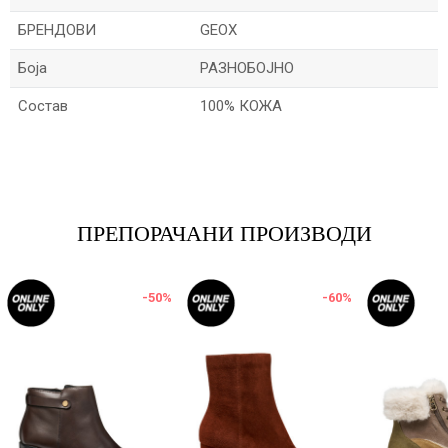
БРЕНДОВИ
GEOX
Боја
РАЗНОБОЈНО
Состав
100% КОЖА
Име/Прекар
Е-меил
ПРЕПОРАЧАНИ ПРОИЗВОДИ
-50
%
-60
%
Порака