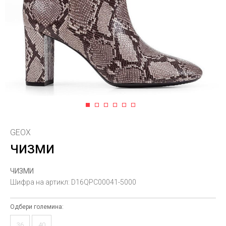
1
2
3
4
5
6
GEOX
ЧИЗМИ
ЧИЗМИ
Шифра на артикл:
D16QPC00041-5000
Одбери големина:
36
40