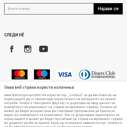
Контакт
Услови на користење
Кариера
Најави се
Како да купите
Ценовник
Право на повлекување/враќање на производ
Рекламации
Замена и рефундација на производи
СЛЕДИ НÉ
Услови за испорака
Плаќање
Оваа веб страна користи колачиња
www.fashiongroupoutlet.mk користи тнр. „cookies“ за да им помогне на
корисниците да го прилагодат користењето на интернетот на своите
Сите информации околу производите кои се изложени на нашата
потреби. Cookie е текстуален фајл кој се доделува на хард дискот на
онлајн продавница се стремиме да бидат конкретни, точни и прецизни,
компјутерот на корисникот од страна на мрежниот сервер. Cookies не
можат да бидат искористени да стартуваат програм или да пренесат
меѓутоа не можеме да гарантираме дека се без ниту една грешка или
вирус до компјутерот на корисникот. Тие се доделуваат единствено на
пак дека сите производи во моментот се достапни на залиха.
корисниците и можат да бидат прочитани од страна на мрежниот сервер
Фотографиите се најверодостојниот приказ на производот. Доколку
во доменот кој Ви ги пратил. Една од основните намени на тнр. сookies е
дојде до потреба за замена на производ или рефундација, процедурата
да Ви обезбеди погодности кои ќе Ви заштедат време.