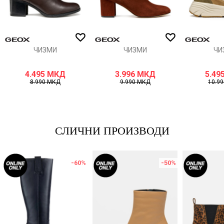
ИСПРАТИ
ЧИЗМИ
ЧИЗМИ
ЧИ
4.495
МКД
3.996
МКД
5.49
8.990
МКД
9.990
МКД
10.9
СЛИЧНИ ПРОИЗВОДИ
-60
%
-50
%