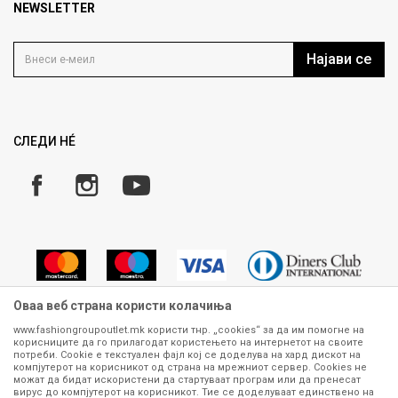
Продавница
NEWSLETTER
Политика на приватност
Контакт
Услови на користење
Кариера
Најави се
Како да купите
Ценовник
Право на повлекување/враќање на производ
Рекламации
Замена и рефундација на производи
СЛЕДИ НÉ
Услови за испорака
Плаќање
Оваа веб страна користи колачиња
www.fashiongroupoutlet.mk користи тнр. „cookies“ за да им помогне на
корисниците да го прилагодат користењето на интернетот на своите
Сите информации околу производите кои се изложени на нашата
потреби. Cookie е текстуален фајл кој се доделува на хард дискот на
онлајн продавница се стремиме да бидат конкретни, точни и прецизни,
компјутерот на корисникот од страна на мрежниот сервер. Cookies не
можат да бидат искористени да стартуваат програм или да пренесат
меѓутоа не можеме да гарантираме дека се без ниту една грешка или
вирус до компјутерот на корисникот. Тие се доделуваат единствено на
пак дека сите производи во моментот се достапни на залиха.