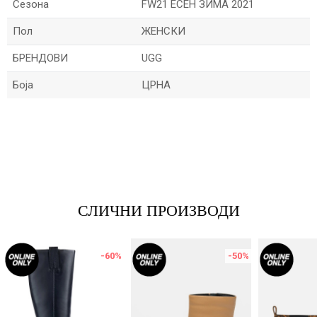
Сезона
FW21 ЕСЕН ЗИМА 2021
Пол
ЖЕНСКИ
БРЕНДОВИ
UGG
Боја
ЦРНА
Име/Прекар
Е-меил
СЛИЧНИ ПРОИЗВОДИ
Порака
-60
%
-50
%