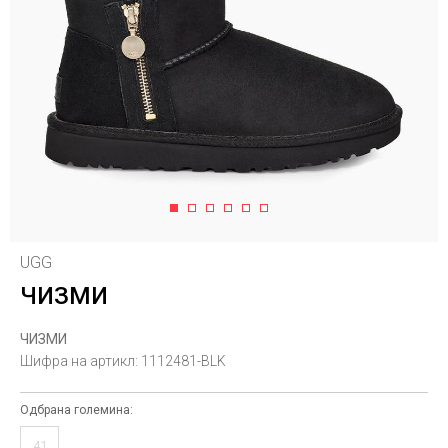
1
2
3
4
5
6
UGG
ЧИЗМИ
ЧИЗМИ
Шифра на артикл:
1112481-BLK
Одбрана големина:
41