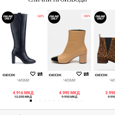
-60
%
-50
%
ЧИЗМИ
ЧИЗМИ
ЧИ
4.916
МКД
4.995
МКД
3.99
12.290
МКД
9.990
МКД
9.99
1
2
3
4
5
6
7
8
9
10
11
12