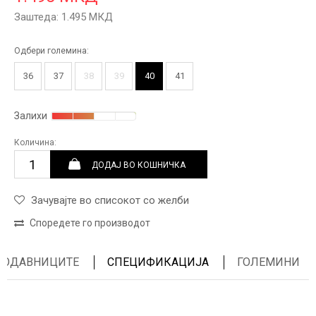
Заштеда:
1.495
МКД
Одбери големина:
36
37
38
39
40
41
Залихи
Количина:
ДОДАЈ ВО КОШНИЧКА
Зачувајте во списокот со желби
Споредете го производот
ПРОДАВНИЦИТЕ
СПЕЦИФИКАЦИЈА
ГОЛЕМИНИ