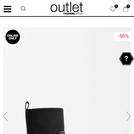
0
0
-50
%