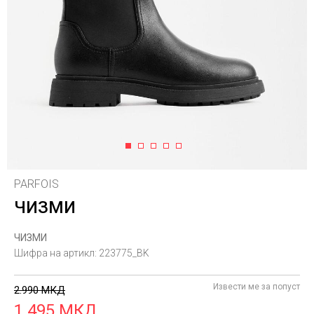
1
2
3
4
5
PARFOIS
ЧИЗМИ
ЧИЗМИ
Шифра на артикл:
223775_BK
Извести ме за попуст
2.990
МКД
1.495
МКД