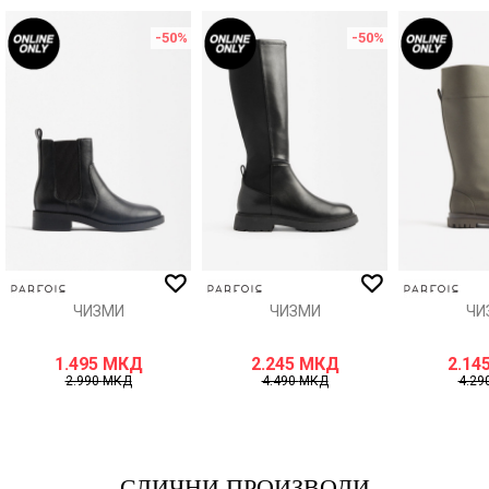
-50
%
-50
%
Порака
ИСПРАТИ
ЧИЗМИ
ЧИЗМИ
ЧИ
1.495
МКД
2.245
МКД
2.14
2.990
МКД
4.490
МКД
4.29
СЛИЧНИ ПРОИЗВОДИ