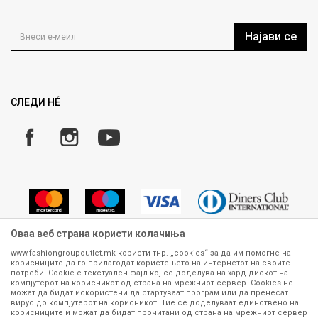
Контакт
Услови на користење
Кариера
Најави се
Како да купите
Ценовник
Право на повлекување/враќање на производ
Рекламации
Замена и рефундација на производи
СЛЕДИ НÉ
Услови за испорака
Плаќање
Оваа веб страна користи колачиња
www.fashiongroupoutlet.mk користи тнр. „cookies“ за да им помогне на
корисниците да го прилагодат користењето на интернетот на своите
Сите информации околу производите кои се изложени на нашата
потреби. Cookie е текстуален фајл кој се доделува на хард дискот на
онлајн продавница се стремиме да бидат конкретни, точни и прецизни,
компјутерот на корисникот од страна на мрежниот сервер. Cookies не
можат да бидат искористени да стартуваат програм или да пренесат
меѓутоа не можеме да гарантираме дека се без ниту една грешка или
вирус до компјутерот на корисникот. Тие се доделуваат единствено на
пак дека сите производи во моментот се достапни на залиха.
корисниците и можат да бидат прочитани од страна на мрежниот сервер