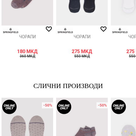
ИСПРАТИ
ЧОРАПИ
ЧОРАПИ
ЧО
180
МКД
275
МКД
275
360
МКД
550
МКД
55
СЛИЧНИ ПРОИЗВОДИ
-50
%
-50
%