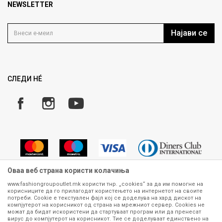
Продавница
NEWSLETTER
Политика на приватност
Контакт
Услови на користење
Кариера
Најави се
Како да купите
Ценовник
Право на повлекување/враќање на производ
Рекламации
Замена и рефундација на производи
СЛЕДИ НÉ
Услови за испорака
Плаќање
Оваа веб страна користи колачиња
www.fashiongroupoutlet.mk користи тнр. „cookies“ за да им помогне на
корисниците да го прилагодат користењето на интернетот на своите
Сите информации околу производите кои се изложени на нашата
потреби. Cookie е текстуален фајл кој се доделува на хард дискот на
онлајн продавница се стремиме да бидат конкретни, точни и прецизни,
компјутерот на корисникот од страна на мрежниот сервер. Cookies не
можат да бидат искористени да стартуваат програм или да пренесат
меѓутоа не можеме да гарантираме дека се без ниту една грешка или
вирус до компјутерот на корисникот. Тие се доделуваат единствено на
пак дека сите производи во моментот се достапни на залиха.