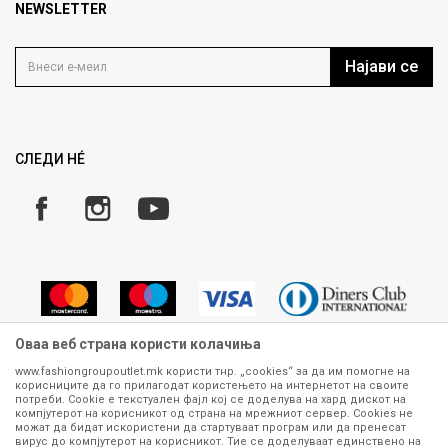
Продавница
NEWSLETTER
Политика на приватност
Контакт
Услови на користење
Кариера
Најави се
Како да купите
Ценовник
Право на повлекување/враќање на производ
Рекламации
Замена и рефундација на производи
СЛЕДИ НÉ
Услови за испорака
Плаќање
Оваа веб страна користи колачиња
www.fashiongroupoutlet.mk користи тнр. „cookies“ за да им помогне на
корисниците да го прилагодат користењето на интернетот на своите
Сите информации околу производите кои се изложени на нашата
потреби. Cookie е текстуален фајл кој се доделува на хард дискот на
онлајн продавница се стремиме да бидат конкретни, точни и прецизни,
компјутерот на корисникот од страна на мрежниот сервер. Cookies не
можат да бидат искористени да стартуваат програм или да пренесат
меѓутоа не можеме да гарантираме дека се без ниту една грешка или
вирус до компјутерот на корисникот. Тие се доделуваат единствено на
пак дека сите производи во моментот се достапни на залиха.