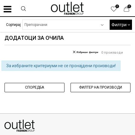
0
0
Филтри
Сортирај
ДОДАТОЦИ ЗА ОЧИЛА
Избриши филтри
0
производи
За избраните критериуми не се пронајдени производи!
СПОРЕДБА
ФИЛТЕР НА ПРОИЗВОДИ
070275363
ул. Никола Кљусев бр.6, кат 7