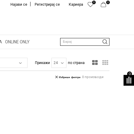
0
0
Најави се
Регистрирај се
Кариера
А
ONLINE ONLY
Барај
Прикажи
по страна
0
0
производи
Избриши филтри