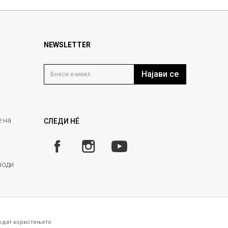
NEWSLETTER
Најави се
 на
СЛЕДИ НÉ
води
годат користењето