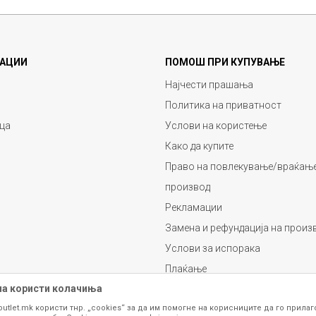
АЦИИ
ПОМОШ ПРИ КУПУВАЊЕ
Најчести прашања
Политика на приватност
ца
Услови на користење
Како да купите
Право на повлекување/враќање
производ
Рекламации
Замена и рефундација на произ
Услови за испорака
Плаќање
на користи колачиња
outlet.mk користи тнр. „cookies“ за да им помогне на корисниците да го прила