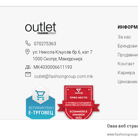
ИНФОРМ
За нас
070275363
Брендови
ул. Никола Кљусев бр.6, кат 7
Продавни
1000 Скопје, Македонија
Контакт
ДБ: МК4030006611193
Кариера
outlet@fashiongroup.com.mk
Ценовник
Оваа веб стра
www.fashiongroup