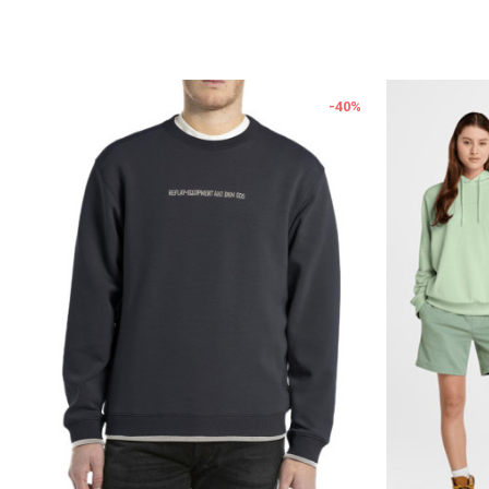
%
-40
%