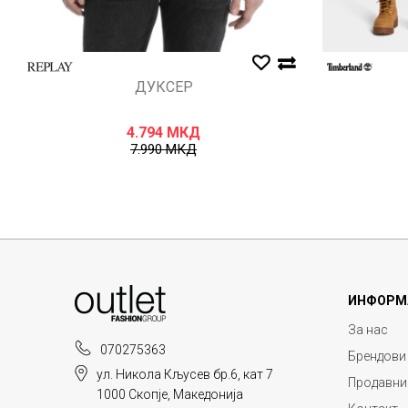
ДУКСЕР
4.794
МКД
7.990
МКД
ИНФОРМ
За нас
070275363
Брендови
ул. Никола Кљусев бр.6, кат 7
Продавни
1000 Скопје, Македонија