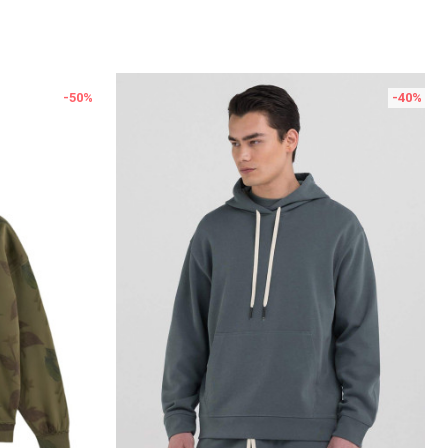
-50
%
-40
%