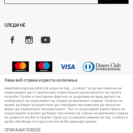
Ценовник
Право на повлекување/враќање на производ
Рекламации
Замена и рефундација на производи
СЛЕДИ НÉ
Услови за испорака
Плаќање
Оваа веб страна користи колачиња
www.fashiongroupoutlet.mk користи тнр. „cookies“ за да им помогне на
корисниците да го прилагодат користењето на интернетот на своите
Сите информации околу производите кои се изложени на нашата
потреби. Cookie е текстуален фајл кој се доделува на хард дискот на
онлајн продавница се стремиме да бидат конкретни, точни и прецизни,
компјутерот на корисникот од страна на мрежниот сервер. Cookies не
можат да бидат искористени да стартуваат програм или да пренесат
меѓутоа не можеме да гарантираме дека се без ниту една грешка или
вирус до компјутерот на корисникот. Тие се доделуваат единствено на
пак дека сите производи во моментот се достапни на залиха.
корисниците и можат да бидат прочитани од страна на мрежниот сервер
Фотографиите се најверодостојниот приказ на производот. Доколку
во доменот кој Ви ги пратил. Една од основните намени на тнр. сookies е
дојде до потреба за замена на производ или рефундација, процедурата
да Ви обезбеди погодности кои ќе Ви заштедат време.
може да трае до 15 работни дена. За повеќе информации,
ПРИКАЖИ ПОВЕЌЕ
контактирајте не на телефонскиот број 070 275 363 или на е-