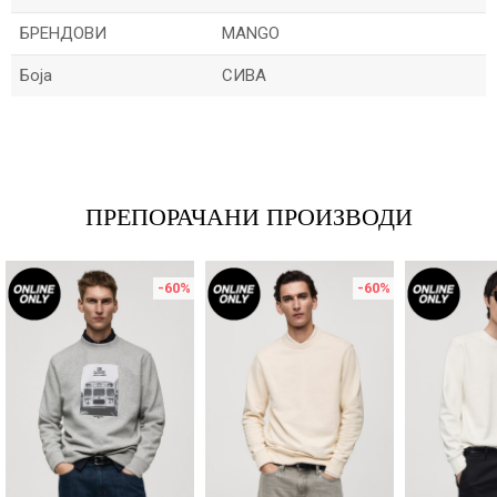
БРЕНДОВИ
MANGO
Боја
СИВА
Име/Прекар
Е-меил
ПРЕПОРАЧАНИ ПРОИЗВОДИ
-60
%
-60
%
Порака