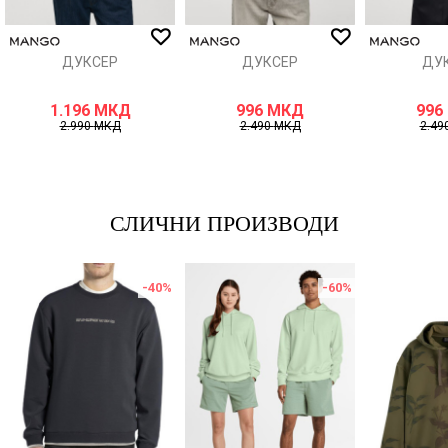
ИСПРАТИ
ДУКСЕР
ДУКСЕР
ДУ
1.196
МКД
996
МКД
996
2.990
МКД
2.490
МКД
2.49
СЛИЧНИ ПРОИЗВОДИ
-40
%
-60
%