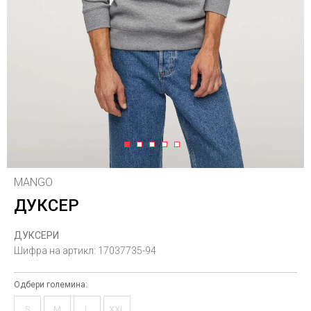
1
2
3
4
5
MANGO
ДУКСЕР
ДУКСЕРИ
Шифра на артикл:
17037735-94
Одбери големина:
S
M
L
XXL