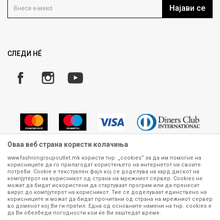
Кариера
Најави се
Како да купите
Ценовник
Право на повлекување/враќање на производ
Рекламации
Замена и рефундација на производи
СЛЕДИ НÉ
Услови за испорака
Плаќање
Оваа веб страна користи колачиња
www.fashiongroupoutlet.mk користи тнр. „cookies“ за да им помогне на
корисниците да го прилагодат користењето на интернетот на своите
Сите информации околу производите кои се изложени на нашата
потреби. Cookie е текстуален фајл кој се доделува на хард дискот на
онлајн продавница се стремиме да бидат конкретни, точни и прецизни,
компјутерот на корисникот од страна на мрежниот сервер. Cookies не
можат да бидат искористени да стартуваат програм или да пренесат
меѓутоа не можеме да гарантираме дека се без ниту една грешка или
вирус до компјутерот на корисникот. Тие се доделуваат единствено на
пак дека сите производи во моментот се достапни на залиха.
корисниците и можат да бидат прочитани од страна на мрежниот сервер
Фотографиите се најверодостојниот приказ на производот. Доколку
во доменот кој Ви ги пратил. Една од основните намени на тнр. сookies е
дојде до потреба за замена на производ или рефундација, процедурата
да Ви обезбеди погодности кои ќе Ви заштедат време.