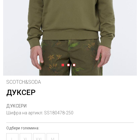
1
2
3
SCOTCH&SODA
ДУКСЕР
ДУКСЕРИ
Шифра на артикл:
SS180478-250
Одбери големина:
L
XL
XXL
M