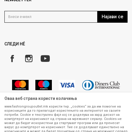
Политика на приватност
Контакт
Услови на користење
Кариера
Најави се
Како да купите
Ценовник
Право на повлекување/враќање на производ
ИСПРАТИ
Рекламации
Замена и рефундација на производи
СЛЕДИ НÉ
Услови за испорака
Плаќање
Оваа веб страна користи колачиња
www.fashiongroupoutlet.mk користи тнр. „cookies“ за да им помогне на
корисниците да го прилагодат користењето на интернетот на своите
Сите информации околу производите кои се изложени на нашата
потреби. Cookie е текстуален фајл кој се доделува на хард дискот на
онлајн продавница се стремиме да бидат конкретни, точни и прецизни,
компјутерот на корисникот од страна на мрежниот сервер. Cookies не
можат да бидат искористени да стартуваат програм или да пренесат
меѓутоа не можеме да гарантираме дека се без ниту една грешка или
вирус до компјутерот на корисникот. Тие се доделуваат единствено на
пак дека сите производи во моментот се достапни на залиха.
корисниците и можат да бидат прочитани од страна на мрежниот сервер