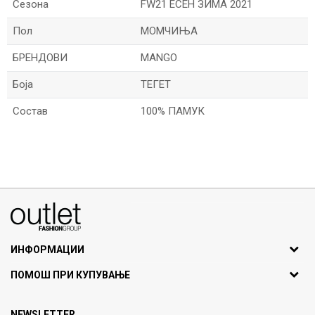
Сезона
FW21 ЕСЕН ЗИМА 2021
Пол
МОМЧИЊА
БРЕНДОВИ
MANGO
Боја
ТЕГЕТ
Состав
100% ПАМУК
Име/Прекар
Е-меил
070275363
ул. Никола Кљусев бр.6, кат 7
1000 Скопје, Македонија
ИНФОРМАЦИИ
ДБ: МК4030006611193
За нас
Порака
ПОМОШ ПРИ КУПУВАЊЕ
outlet@fashiongroup.com.mk
Брендови
Најчести прашања
Продавница
NEWSLETTER