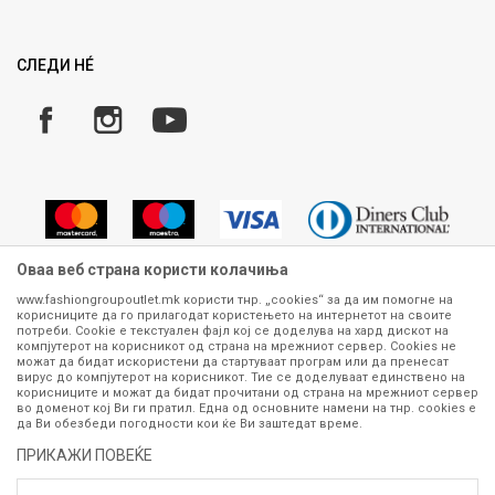
Право на повлекување/враќање на производ
ИСПРАТИ
Рекламации
Замена и рефундација на производи
СЛЕДИ НÉ
Услови за испорака
Плаќање
Оваа веб страна користи колачиња
www.fashiongroupoutlet.mk користи тнр. „cookies“ за да им помогне на
корисниците да го прилагодат користењето на интернетот на своите
Сите информации околу производите кои се изложени на нашата
потреби. Cookie е текстуален фајл кој се доделува на хард дискот на
онлајн продавница се стремиме да бидат конкретни, точни и прецизни,
компјутерот на корисникот од страна на мрежниот сервер. Cookies не
можат да бидат искористени да стартуваат програм или да пренесат
меѓутоа не можеме да гарантираме дека се без ниту една грешка или
вирус до компјутерот на корисникот. Тие се доделуваат единствено на
пак дека сите производи во моментот се достапни на залиха.
корисниците и можат да бидат прочитани од страна на мрежниот сервер
Фотографиите се најверодостојниот приказ на производот. Доколку
во доменот кој Ви ги пратил. Една од основните намени на тнр. сookies е
дојде до потреба за замена на производ или рефундација, процедурата
да Ви обезбеди погодности кои ќе Ви заштедат време.
може да трае до 15 работни дена. За повеќе информации,
ПРИКАЖИ ПОВЕЌЕ
контактирајте не на телефонскиот број 070 275 363 или на е-
маил
outlet@fashiongroup.com.mk
од
понеделник до петок (08-16ч)