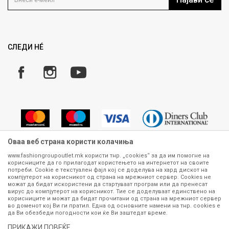
Како да купите
Ценовник
Право на повлекување/враќање на производ
Рекламации
Замена и рефундација на производи
СЛЕДИ НÉ
Услови за испорака
Плаќање
Оваа веб страна користи колачиња
www.fashiongroupoutlet.mk користи тнр. „cookies“ за да им помогне на
корисниците да го прилагодат користењето на интернетот на своите
Сите информации околу производите кои се изложени на нашата
потреби. Cookie е текстуален фајл кој се доделува на хард дискот на
онлајн продавница се стремиме да бидат конкретни, точни и прецизни,
компјутерот на корисникот од страна на мрежниот сервер. Cookies не
можат да бидат искористени да стартуваат програм или да пренесат
меѓутоа не можеме да гарантираме дека се без ниту една грешка или
вирус до компјутерот на корисникот. Тие се доделуваат единствено на
пак дека сите производи во моментот се достапни на залиха.
корисниците и можат да бидат прочитани од страна на мрежниот сервер
Фотографиите се најверодостојниот приказ на производот. Доколку
во доменот кој Ви ги пратил. Една од основните намени на тнр. сookies е
дојде до потреба за замена на производ или рефундација, процедурата
да Ви обезбеди погодности кои ќе Ви заштедат време.
може да трае до 15 работни дена. За повеќе информации,
ПРИКАЖИ ПОВЕЌЕ