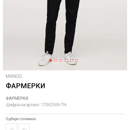
1
2
3
4
5
6
MANGO
ФАРМЕРКИ
ФАРМЕРКИ
Шифра на артикл:
17042509-TN
Одбери големина:
38
40