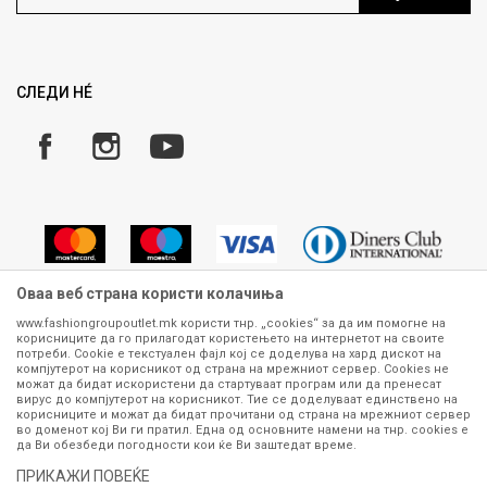
Ценовник
Право на повлекување/враќање на производ
Рекламации
Замена и рефундација на производи
СЛЕДИ НÉ
Услови за испорака
Плаќање
Оваа веб страна користи колачиња
www.fashiongroupoutlet.mk користи тнр. „cookies“ за да им помогне на
корисниците да го прилагодат користењето на интернетот на своите
Сите информации околу производите кои се изложени на нашата
потреби. Cookie е текстуален фајл кој се доделува на хард дискот на
онлајн продавница се стремиме да бидат конкретни, точни и прецизни,
компјутерот на корисникот од страна на мрежниот сервер. Cookies не
можат да бидат искористени да стартуваат програм или да пренесат
меѓутоа не можеме да гарантираме дека се без ниту една грешка или
вирус до компјутерот на корисникот. Тие се доделуваат единствено на
пак дека сите производи во моментот се достапни на залиха.
корисниците и можат да бидат прочитани од страна на мрежниот сервер
Фотографиите се најверодостојниот приказ на производот. Доколку
во доменот кој Ви ги пратил. Една од основните намени на тнр. сookies е
дојде до потреба за замена на производ или рефундација, процедурата
да Ви обезбеди погодности кои ќе Ви заштедат време.
може да трае до 15 работни дена. За повеќе информации,
ПРИКАЖИ ПОВЕЌЕ
контактирајте не на телефонскиот број 070 275 363 или на е-