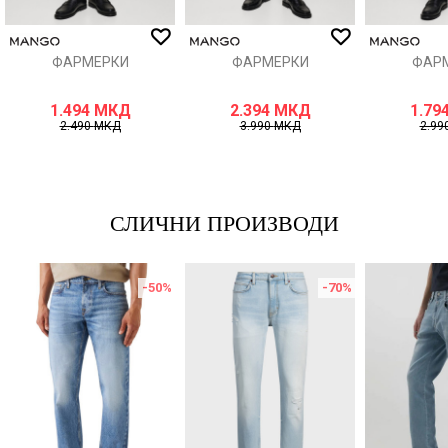
ИСПРАТИ
ФАРМЕРКИ
ФАРМЕРКИ
ФАР
1.494
МКД
2.394
МКД
1.79
2.490
МКД
3.990
МКД
2.99
СЛИЧНИ ПРОИЗВОДИ
-50
%
-70
%