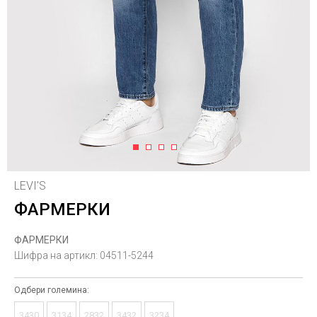
1
2
3
4
LEVI'S
ФАРМЕРКИ
ФАРМЕРКИ
Шифра на артикл:
04511-5244
Одбери големина:
3430
3134
2832
3432
3234