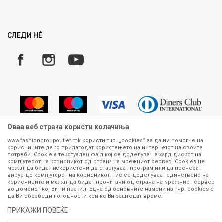
Ценовник
Право на повлекување/враќање на производ
Рекламации
Замена и рефундација на производи
СЛЕДИ НÉ
Услови за испорака
Плаќање
Оваа веб страна користи колачиња
www.fashiongroupoutlet.mk користи тнр. „cookies“ за да им помогне на
корисниците да го прилагодат користењето на интернетот на своите
Сите информации околу производите кои се изложени на нашата
потреби. Cookie е текстуален фајл кој се доделува на хард дискот на
онлајн продавница се стремиме да бидат конкретни, точни и прецизни,
компјутерот на корисникот од страна на мрежниот сервер. Cookies не
можат да бидат искористени да стартуваат програм или да пренесат
меѓутоа не можеме да гарантираме дека се без ниту една грешка или
вирус до компјутерот на корисникот. Тие се доделуваат единствено на
пак дека сите производи во моментот се достапни на залиха.
корисниците и можат да бидат прочитани од страна на мрежниот сервер
Фотографиите се најверодостојниот приказ на производот. Доколку
во доменот кој Ви ги пратил. Една од основните намени на тнр. сookies е
дојде до потреба за замена на производ или рефундација, процедурата
да Ви обезбеди погодности кои ќе Ви заштедат време.
може да трае до 15 работни дена. За повеќе информации,
ПРИКАЖИ ПОВЕЌЕ
контактирајте не на телефонскиот број 070 275 363 или на е-
маил
outlet@fashiongroup.com.mk
од
понеделник до петок (08-16ч)