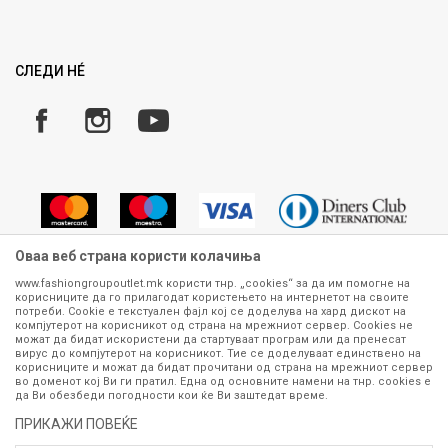
Ценовник
Право на повлекување/враќање на производ
Рекламации
Замена и рефундација на производи
СЛЕДИ НÉ
Услови за испорака
Плаќање
Оваа веб страна користи колачиња
www.fashiongroupoutlet.mk користи тнр. „cookies“ за да им помогне на
корисниците да го прилагодат користењето на интернетот на своите
Сите информации околу производите кои се изложени на нашата
потреби. Cookie е текстуален фајл кој се доделува на хард дискот на
онлајн продавница се стремиме да бидат конкретни, точни и прецизни,
компјутерот на корисникот од страна на мрежниот сервер. Cookies не
можат да бидат искористени да стартуваат програм или да пренесат
меѓутоа не можеме да гарантираме дека се без ниту една грешка или
вирус до компјутерот на корисникот. Тие се доделуваат единствено на
пак дека сите производи во моментот се достапни на залиха.
корисниците и можат да бидат прочитани од страна на мрежниот сервер
Фотографиите се најверодостојниот приказ на производот. Доколку
во доменот кој Ви ги пратил. Една од основните намени на тнр. сookies е
дојде до потреба за замена на производ или рефундација, процедурата
да Ви обезбеди погодности кои ќе Ви заштедат време.
може да трае до 15 работни дена. За повеќе информации,
ПРИКАЖИ ПОВЕЌЕ
контактирајте не на телефонскиот број 070 275 363 или на е-
маил
outlet@fashiongroup.com.mk
од
понеделник до петок (08-16ч)