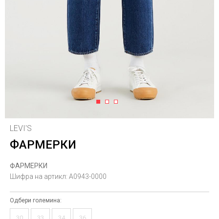
1
2
3
LEVI'S
ФАРМЕРКИ
ФАРМЕРКИ
Шифра на артикл:
A0943-0000
Одбери големина:
30
33
34
36