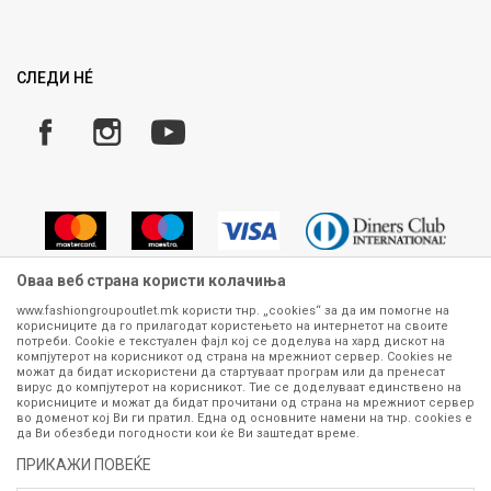
Ценовник
Право на повлекување/враќање на производ
Рекламации
Замена и рефундација на производи
СЛЕДИ НÉ
Услови за испорака
Плаќање
Оваа веб страна користи колачиња
www.fashiongroupoutlet.mk користи тнр. „cookies“ за да им помогне на
корисниците да го прилагодат користењето на интернетот на своите
Сите информации околу производите кои се изложени на нашата
потреби. Cookie е текстуален фајл кој се доделува на хард дискот на
онлајн продавница се стремиме да бидат конкретни, точни и прецизни,
компјутерот на корисникот од страна на мрежниот сервер. Cookies не
можат да бидат искористени да стартуваат програм или да пренесат
меѓутоа не можеме да гарантираме дека се без ниту една грешка или
вирус до компјутерот на корисникот. Тие се доделуваат единствено на
пак дека сите производи во моментот се достапни на залиха.
корисниците и можат да бидат прочитани од страна на мрежниот сервер
Фотографиите се најверодостојниот приказ на производот. Доколку
во доменот кој Ви ги пратил. Една од основните намени на тнр. сookies е
дојде до потреба за замена на производ или рефундација, процедурата
да Ви обезбеди погодности кои ќе Ви заштедат време.
може да трае до 15 работни дена. За повеќе информации,
ПРИКАЖИ ПОВЕЌЕ
контактирајте не на телефонскиот број 070 275 363 или на е-
маил
outlet@fashiongroup.com.mk
од
понеделник до петок (08-16ч)