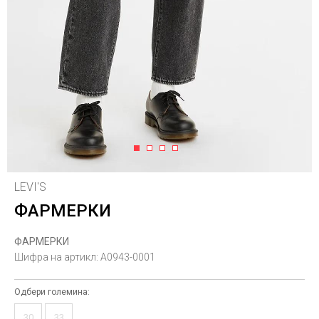
1
2
3
4
LEVI'S
ФАРМЕРКИ
ФАРМЕРКИ
Шифра на артикл:
A0943-0001
Одбери големина:
30
33