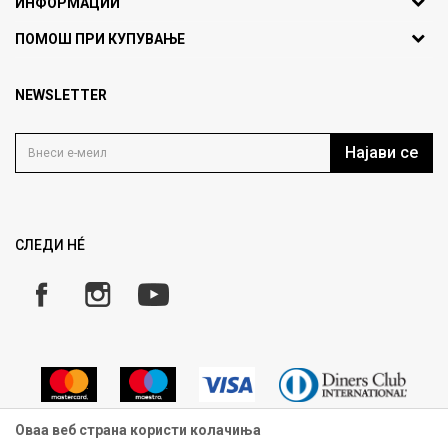
ИНФОРМАЦИИ
ДБ: МК4030006611193
За нас
ПОМОШ ПРИ КУПУВАЊЕ
outlet@fashiongroup.com.mk
Брендови
Најчести прашања
Продавница
NEWSLETTER
Политика на приватност
Контакт
Услови на користење
Кариера
Најави се
Како да купите
Ценовник
Право на повлекување/враќање на производ
Рекламации
Замена и рефундација на производи
СЛЕДИ НÉ
Услови за испорака
Плаќање
Оваа веб страна користи колачиња