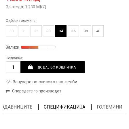
Заштеда:
1.230
МКД
Одбери големина:
30
31
32
33
34
36
38
40
Залихи
Количина:
ДОДАЈ ВО КОШНИЧКА
Зачувајте во списокот со желби
Споредете го производот
ПРОДАВНИЦИТЕ
СПЕЦИФИКАЦИЈА
ГОЛЕМИНИ