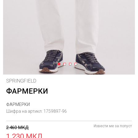
1
2
3
4
SPRINGFIELD
ФАРМЕРКИ
ФАРМЕРКИ
Шифра на артикл:
1759897-96
Извести ме за попуст
2.460
МКД
1.230
МКД