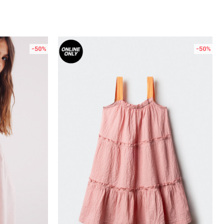
-50
%
-50
%