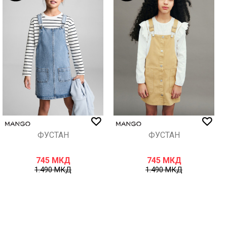
ФУСТАН
ФУСТАН
745
МКД
745
МКД
1.490
МКД
1.490
МКД