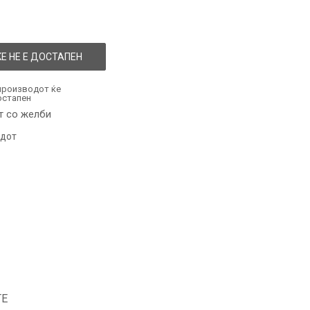
Е НЕ Е ДОСТАПЕН
производот ќе
остапен
т со желби
одот
ТЕ