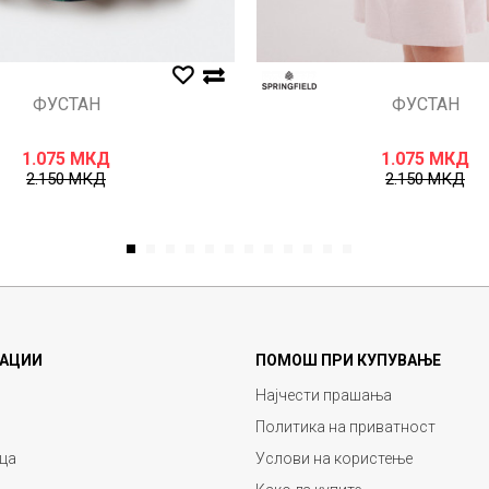
ФУСТАН
ФУСТАН
1.075
МКД
1.075
МКД
2.150
МКД
2.150
МКД
1
2
3
4
5
6
7
8
9
10
11
12
АЦИИ
ПОМОШ ПРИ КУПУВАЊЕ
Најчести прашања
Политика на приватност
ца
Услови на користење