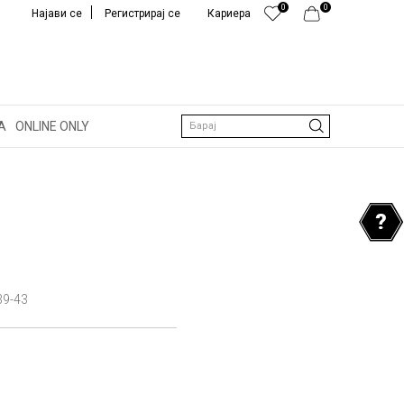
0
0
Најави се
Регистрирај се
Кариера
А
ONLINE ONLY
Барај
39-43