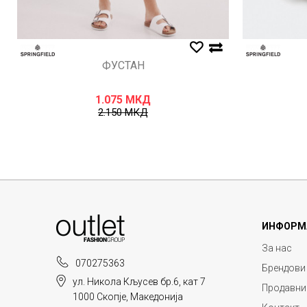
ФУСТАН
1.075
МКД
2.150
МКД
ИНФОРМ
За нас
070275363
Брендови
ул. Никола Кљусев бр.6, кат 7
Продавни
1000 Скопје, Македонија