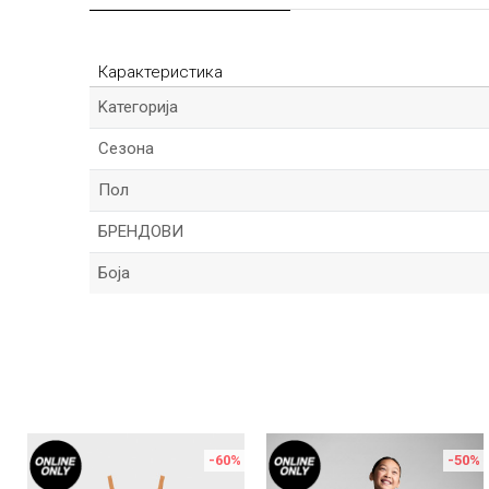
Карактеристика
Kатегорија
Сезона
Пол
БРЕНДОВИ
Боја
Име/Прекар
Порака
-60
%
-50
%