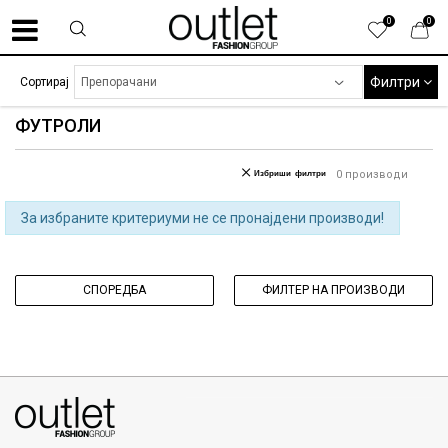
0
0
Филтри
Сортирај
ФУТРОЛИ
Избриши филтри
0
производи
За избраните критериуми не се пронајдени производи!
СПОРЕДБА
ФИЛТЕР НА ПРОИЗВОДИ
070275363
ул. Никола Кљусев бр.6, кат 7