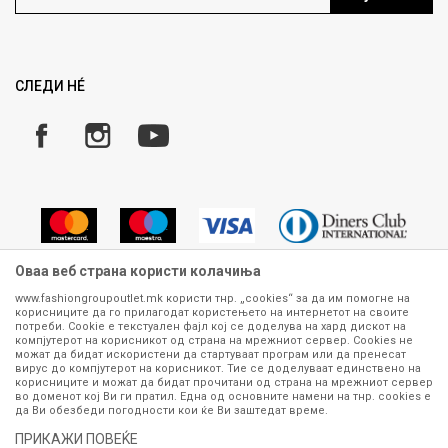
Ценовник
Право на повлекување/враќање на производ
Рекламации
Замена и рефундација на производи
СЛЕДИ НÉ
Услови за испорака
Плаќање
Оваа веб страна користи колачиња
www.fashiongroupoutlet.mk користи тнр. „cookies“ за да им помогне на
корисниците да го прилагодат користењето на интернетот на своите
Сите информации околу производите кои се изложени на нашата
потреби. Cookie е текстуален фајл кој се доделува на хард дискот на
онлајн продавница се стремиме да бидат конкретни, точни и прецизни,
компјутерот на корисникот од страна на мрежниот сервер. Cookies не
можат да бидат искористени да стартуваат програм или да пренесат
меѓутоа не можеме да гарантираме дека се без ниту една грешка или
вирус до компјутерот на корисникот. Тие се доделуваат единствено на
пак дека сите производи во моментот се достапни на залиха.
корисниците и можат да бидат прочитани од страна на мрежниот сервер
Фотографиите се најверодостојниот приказ на производот. Доколку
во доменот кој Ви ги пратил. Една од основните намени на тнр. сookies е
дојде до потреба за замена на производ или рефундација, процедурата
да Ви обезбеди погодности кои ќе Ви заштедат време.
може да трае до 15 работни дена. За повеќе информации,
ПРИКАЖИ ПОВЕЌЕ
контактирајте не на телефонскиот број 070 275 363 или на е-