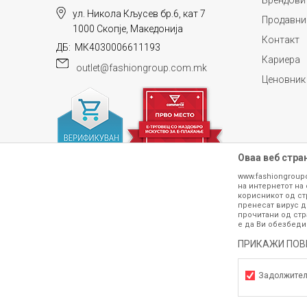
Брендови
ул. Никола Кљусев бр.6, кат 7
Продавни
1000 Скопје, Македонија
Контакт
ДБ: МК4030006611193
Кариера
outlet@fashiongroup.com.mk
ИСПРАТИ
Ценовник
Оваа веб стра
www.fashiongroup
на интернетот на 
корисникот од ст
пренесат вирус д
прочитани од стр
е да Ви обезбеди
ПРИКАЖИ ПОВ
Сите информации околу производите кои 
гарантираме дека се без ниту една гре
производот. Доколку дојде до потре
Задолжите
контактирајте не на телефонскиот б