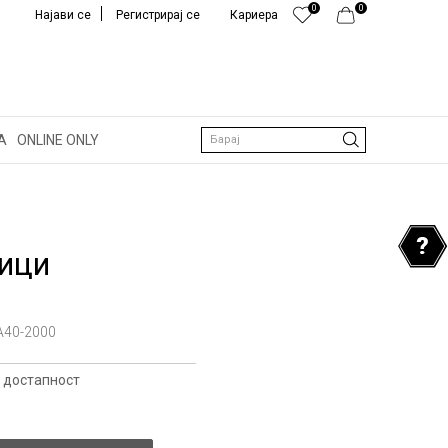
0
0
Најави се
Регистрирај се
Кариера
А
ONLINE ONLY
Барај
ВИЦИ
40-2000
 достапност