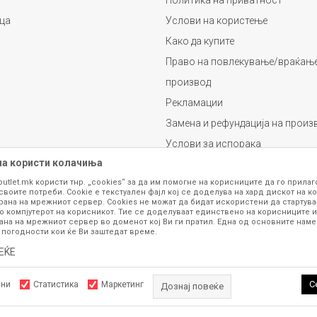
Политика на приватност
ца
Услови на користење
Како да купите
Право на повлекување/враќање
производ
Рекламации
Замена и рефундација на произ
Услови за испорака
на користи колачиња
Плаќање
outlet.mk користи тнр. „cookies“ за да им помогне на корисниците да го прила
своите потреби. Cookie е текстуален фајл кој се доделува на хард дискот на ко
рана на мрежниот сервер. Cookies не можат да бидат искористени да стартува
о компјутерот на корисникот. Тие се доделуваат единствено на корисниците и
ана на мрежниот сервер во доменот кој Ви ги пратил. Една од основните намен
 погодности кои ќе Ви заштедат време.
ЕЌЕ
се изложени на нашата онлајн продавница се стремиме да бидат конкретни,
шка или пак дека сите производи во моментот се достапни на залиха. Фотог
ба за замена на производ или рефундација, процедурата може да трае до 15 
С
лни
Статистика
Маркетинг
Дознај повеќе
рој 070 275 363 или на е-маил
outlet@fashiongroup.com.mk
од
понеделник до