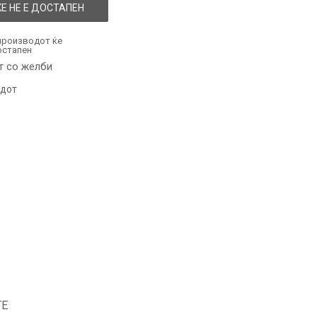
Е НЕ Е ДОСТАПЕН
производот ќе
остапен
т со желби
одот
ТЕ