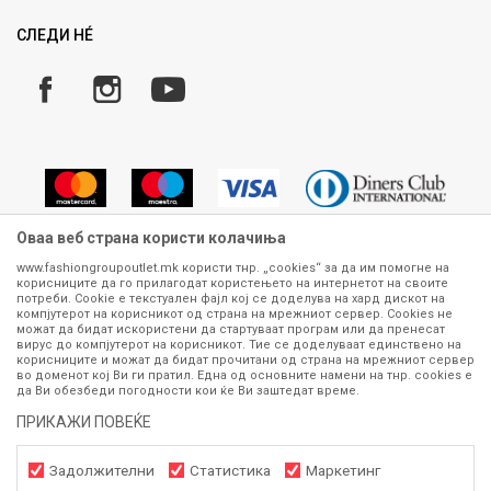
Рекламации
Замена и рефундација на производи
СЛЕДИ НÉ
Услови за испорака
Плаќање
Оваа веб страна користи колачиња
www.fashiongroupoutlet.mk користи тнр. „cookies“ за да им помогне на
корисниците да го прилагодат користењето на интернетот на своите
Сите информации околу производите кои се изложени на нашата
потреби. Cookie е текстуален фајл кој се доделува на хард дискот на
онлајн продавница се стремиме да бидат конкретни, точни и прецизни,
компјутерот на корисникот од страна на мрежниот сервер. Cookies не
можат да бидат искористени да стартуваат програм или да пренесат
меѓутоа не можеме да гарантираме дека се без ниту една грешка или
вирус до компјутерот на корисникот. Тие се доделуваат единствено на
пак дека сите производи во моментот се достапни на залиха.
корисниците и можат да бидат прочитани од страна на мрежниот сервер
Фотографиите се најверодостојниот приказ на производот. Доколку
во доменот кој Ви ги пратил. Една од основните намени на тнр. сookies е
дојде до потреба за замена на производ или рефундација, процедурата
да Ви обезбеди погодности кои ќе Ви заштедат време.
може да трае до 15 работни дена. За повеќе информации,
ПРИКАЖИ ПОВЕЌЕ
контактирајте не на телефонскиот број 070 275 363 или на е-
маил
outlet@fashiongroup.com.mk
од
понеделник до петок (08-16ч)
и сабота (10-15ч)
Задолжителни
Статистика
Маркетинг