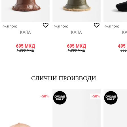
ИСПРАТИ
КАПА
КАПА
К
695
МКД
695
МКД
495
1.390
МКД
1.390
МКД
99
СЛИЧНИ ПРОИЗВОДИ
-50
%
-50
%