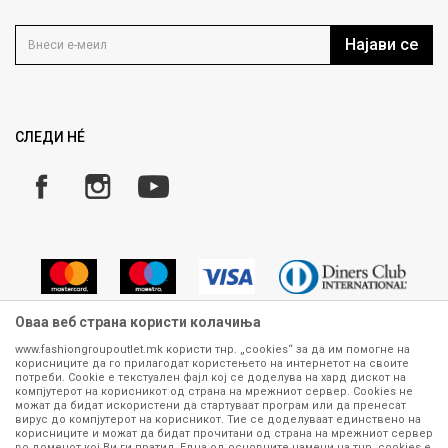
Контакт
Услови на користење
Кариера
Најави се
Како да купите
Ценовник
Право на повлекување/враќање на производ
Рекламации
Замена и рефундација на производи
СЛЕДИ НÉ
Услови за испорака
Плаќање
Оваа веб страна користи колачиња
www.fashiongroupoutlet.mk користи тнр. „cookies“ за да им помогне на
корисниците да го прилагодат користењето на интернетот на своите
Сите информации околу производите кои се изложени на нашата
потреби. Cookie е текстуален фајл кој се доделува на хард дискот на
онлајн продавница се стремиме да бидат конкретни, точни и прецизни,
компјутерот на корисникот од страна на мрежниот сервер. Cookies не
можат да бидат искористени да стартуваат програм или да пренесат
меѓутоа не можеме да гарантираме дека се без ниту една грешка или
вирус до компјутерот на корисникот. Тие се доделуваат единствено на
пак дека сите производи во моментот се достапни на залиха.
корисниците и можат да бидат прочитани од страна на мрежниот сервер
Фотографиите се најверодостојниот приказ на производот. Доколку
во доменот кој Ви ги пратил. Една од основните намени на тнр. сookies е