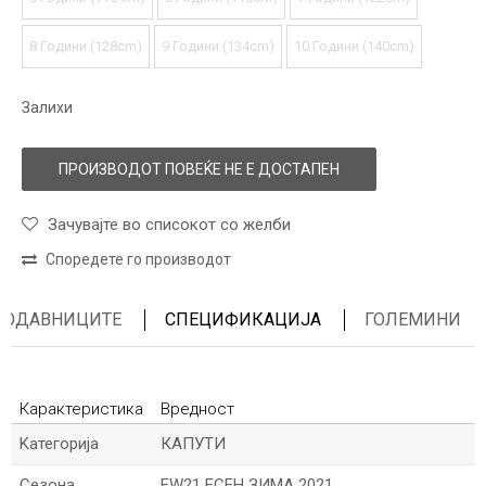
8 Години (128cm)
9 Години (134cm)
10 Години (140cm)
Залихи
ПРОИЗВОДОТ ПОВЕЌЕ НЕ Е ДОСТАПЕН
Зачувајте во списокот со желби
Споредете го производот
ПРОДАВНИЦИТЕ
СПЕЦИФИКАЦИЈА
ГОЛЕМИНИ
Карактеристика
Вредност
Kатегорија
КАПУТИ
Сезона
FW21 ЕСЕН ЗИМА 2021