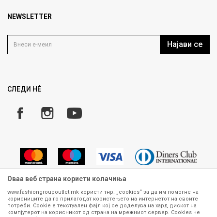
Брендови
Најчести прашања
Продавница
NEWSLETTER
Политика на приватност
Контакт
Услови на користење
Кариера
Најави се
Како да купите
Ценовник
Право на повлекување/враќање на производ
ИСПРАТИ
Рекламации
Замена и рефундација на производи
СЛЕДИ НÉ
Услови за испорака
Плаќање
Оваа веб страна користи колачиња
www.fashiongroupoutlet.mk користи тнр. „cookies“ за да им помогне на
корисниците да го прилагодат користењето на интернетот на своите
Сите информации околу производите кои се изложени на нашата
потреби. Cookie е текстуален фајл кој се доделува на хард дискот на
онлајн продавница се стремиме да бидат конкретни, точни и прецизни,
компјутерот на корисникот од страна на мрежниот сервер. Cookies не