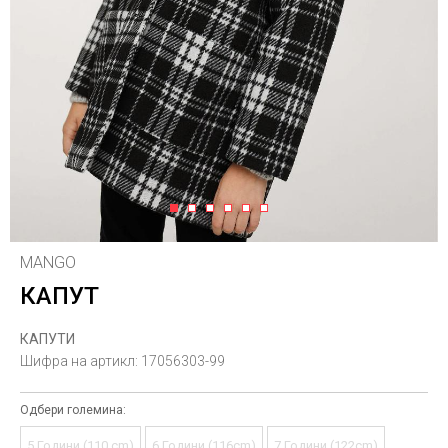
1
2
3
4
5
6
MANGO
КАПУТ
КАПУТИ
Шифра на артикл:
17056303-99
Одбери големина:
5 Години (110 cm)
6 Години (116cm)
7 Години (122cm)