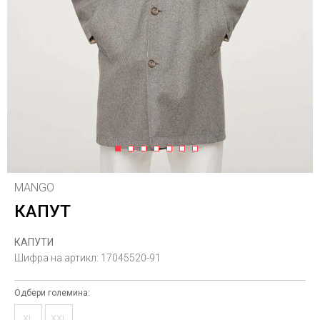
1
2
3
4
5
6
7
MANGO
КАПУТ
КАПУТИ
Шифра на артикл:
17045520-91
Одбери големина:
XL
XXL