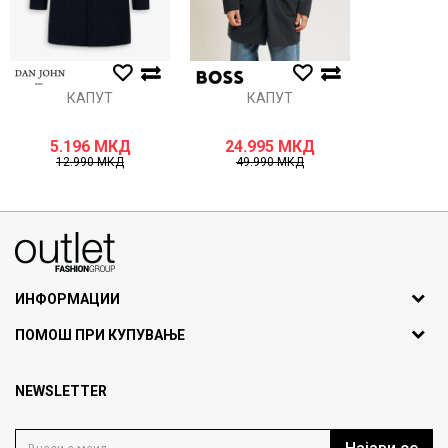
ИСПРАТИ
КАПУТ
КАПУТ
5.196
МКД
24.995
МКД
12.990
МКД
49.990
МКД
070275363
ул. Никола Кљусев бр.6, кат 7
1000 Скопје, Македонија
ИНФОРМАЦИИ
ДБ: МК4030006611193
За нас
ПОМОШ ПРИ КУПУВАЊЕ
outlet@fashiongroup.com.mk
Брендови
Најчести прашања
Продавница
NEWSLETTER
Политика на приватност
Контакт
Услови на користење
Кариера