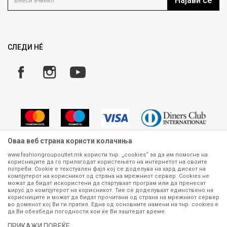
Најави се
Како да купите
Ценовник
Право на повлекување/враќање на производ
Рекламации
Замена и рефундација на производи
СЛЕДИ НÉ
Услови за испорака
Плаќање
Оваа веб страна користи колачиња
www.fashiongroupoutlet.mk користи тнр. „cookies“ за да им помогне на
корисниците да го прилагодат користењето на интернетот на своите
Сите информации околу производите кои се изложени на нашата
потреби. Cookie е текстуален фајл кој се доделува на хард дискот на
онлајн продавница се стремиме да бидат конкретни, точни и прецизни,
компјутерот на корисникот од страна на мрежниот сервер. Cookies не
можат да бидат искористени да стартуваат програм или да пренесат
меѓутоа не можеме да гарантираме дека се без ниту една грешка или
вирус до компјутерот на корисникот. Тие се доделуваат единствено на
пак дека сите производи во моментот се достапни на залиха.
корисниците и можат да бидат прочитани од страна на мрежниот сервер
Фотографиите се најверодостојниот приказ на производот. Доколку
во доменот кој Ви ги пратил. Една од основните намени на тнр. сookies е
дојде до потреба за замена на производ или рефундација, процедурата
да Ви обезбеди погодности кои ќе Ви заштедат време.
може да трае до 15 работни дена. За повеќе информации,
ПРИКАЖИ ПОВЕЌЕ