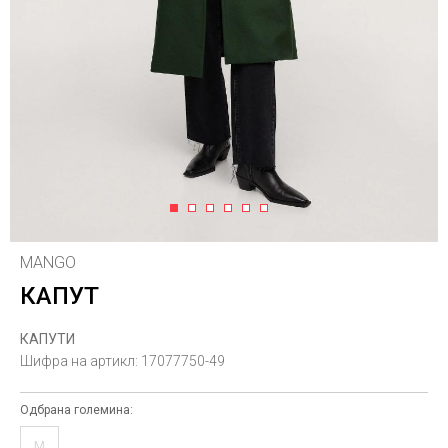
1
2
3
4
5
6
MANGO
КАПУТ
КАПУТИ
Шифра на артикл:
17077750-49
Одбрана големина:
M