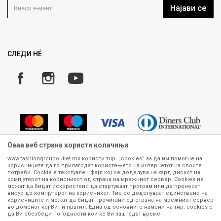
Кариера
Најави се
Како да купите
Ценовник
Право на повлекување/враќање на производ
Рекламации
Замена и рефундација на производи
СЛЕДИ НÉ
Услови за испорака
Плаќање
Оваа веб страна користи колачиња
www.fashiongroupoutlet.mk користи тнр. „cookies“ за да им помогне на
корисниците да го прилагодат користењето на интернетот на своите
Сите информации околу производите кои се изложени на нашата
потреби. Cookie е текстуален фајл кој се доделува на хард дискот на
онлајн продавница се стремиме да бидат конкретни, точни и прецизни,
компјутерот на корисникот од страна на мрежниот сервер. Cookies не
можат да бидат искористени да стартуваат програм или да пренесат
меѓутоа не можеме да гарантираме дека се без ниту една грешка или
вирус до компјутерот на корисникот. Тие се доделуваат единствено на
пак дека сите производи во моментот се достапни на залиха.
корисниците и можат да бидат прочитани од страна на мрежниот сервер
Фотографиите се најверодостојниот приказ на производот. Доколку
во доменот кој Ви ги пратил. Една од основните намени на тнр. сookies е
дојде до потреба за замена на производ или рефундација, процедурата
да Ви обезбеди погодности кои ќе Ви заштедат време.