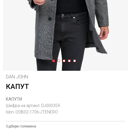
1
2
3
4
5
DAN JOHN
КАПУТ
КАПУТИ
Шифра на артикл:
DJ000359
Isbn:
I20B02-1706-JTENERO
Одбери големина: