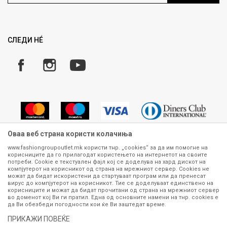
Ценовник
Право на повлекување/враќање на производ
Рекламации
Замена и рефундација на производи
СЛЕДИ НÉ
Услови за испорака
Плаќање
Оваа веб страна користи колачиња
www.fashiongroupoutlet.mk користи тнр. „cookies“ за да им помогне на
корисниците да го прилагодат користењето на интернетот на своите
Сите информации околу производите кои се изложени на нашата
потреби. Cookie е текстуален фајл кој се доделува на хард дискот на
онлајн продавница се стремиме да бидат конкретни, точни и прецизни,
компјутерот на корисникот од страна на мрежниот сервер. Cookies не
можат да бидат искористени да стартуваат програм или да пренесат
меѓутоа не можеме да гарантираме дека се без ниту една грешка или
вирус до компјутерот на корисникот. Тие се доделуваат единствено на
пак дека сите производи во моментот се достапни на залиха.
корисниците и можат да бидат прочитани од страна на мрежниот сервер
Фотографиите се најверодостојниот приказ на производот. Доколку
во доменот кој Ви ги пратил. Една од основните намени на тнр. сookies е
дојде до потреба за замена на производ или рефундација, процедурата
да Ви обезбеди погодности кои ќе Ви заштедат време.
може да трае до 15 работни дена. За повеќе информации,
ПРИКАЖИ ПОВЕЌЕ
контактирајте не на телефонскиот број 070 275 363 или на е-