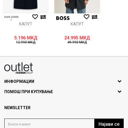
КАПУТ
КАПУТ
5.196
МКД
24.995
МКД
12.990
МКД
49.990
МКД
070275363
ул. Никола Кљусев бр.6, кат 7
1000 Скопје, Македонија
ИНФОРМАЦИИ
ДБ: МК4030006611193
За нас
ПОМОШ ПРИ КУПУВАЊЕ
outlet@fashiongroup.com.mk
Брендови
Најчести прашања
Продавница
NEWSLETTER
Политика на приватност
Контакт
Услови на користење
Кариера
Најави се
Како да купите