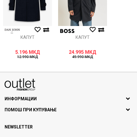
КАПУТ
КАПУТ
5.196
МКД
24.995
МКД
12.990
МКД
49.990
МКД
070275363
ул. Никола Кљусев бр.6, кат 7
1000 Скопје, Македонија
ИНФОРМАЦИИ
ДБ: МК4030006611193
За нас
ПОМОШ ПРИ КУПУВАЊЕ
outlet@fashiongroup.com.mk
Брендови
Најчести прашања
Продавница
NEWSLETTER
Политика на приватност
Контакт