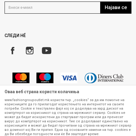
Услови на користење
Кариера
Најави се
Како да купите
Ценовник
Право на повлекување/враќање на производ
Рекламации
Замена и рефундација на производи
СЛЕДИ НÉ
Услови за испорака
Плаќање
Оваа веб страна користи колачиња
www.fashiongroupoutlet.mk користи тнр. „cookies“ за да им помогне на
корисниците да го прилагодат користењето на интернетот на своите
Сите информации околу производите кои се изложени на нашата
потреби. Cookie е текстуален фајл кој се доделува на хард дискот на
онлајн продавница се стремиме да бидат конкретни, точни и прецизни,
компјутерот на корисникот од страна на мрежниот сервер. Cookies не
можат да бидат искористени да стартуваат програм или да пренесат
меѓутоа не можеме да гарантираме дека се без ниту една грешка или
вирус до компјутерот на корисникот. Тие се доделуваат единствено на
пак дека сите производи во моментот се достапни на залиха.
корисниците и можат да бидат прочитани од страна на мрежниот сервер
Фотографиите се најверодостојниот приказ на производот. Доколку
во доменот кој Ви ги пратил. Една од основните намени на тнр. сookies е
дојде до потреба за замена на производ или рефундација, процедурата
да Ви обезбеди погодности кои ќе Ви заштедат време.