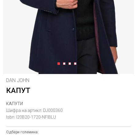
1
2
3
4
DAN JOHN
КАПУТ
КАПУТИ
Шифра на артикл:
DJ000360
Isbn:
I20B20-1720-NFIBLU
Одбери големина: