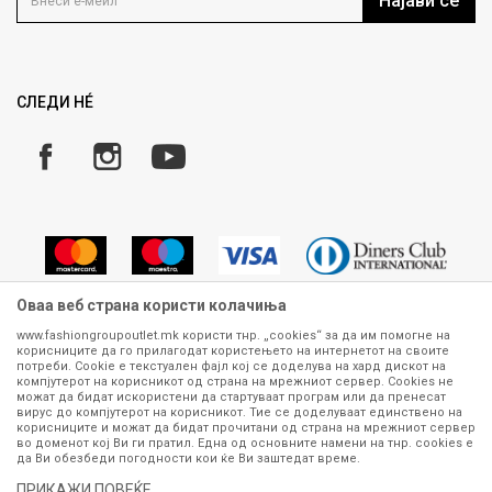
Најави се
Како да купите
Ценовник
Право на повлекување/враќање на производ
Рекламации
Замена и рефундација на производи
СЛЕДИ НÉ
Услови за испорака
Плаќање
Оваа веб страна користи колачиња
www.fashiongroupoutlet.mk користи тнр. „cookies“ за да им помогне на
корисниците да го прилагодат користењето на интернетот на своите
Сите информации околу производите кои се изложени на нашата
потреби. Cookie е текстуален фајл кој се доделува на хард дискот на
онлајн продавница се стремиме да бидат конкретни, точни и прецизни,
компјутерот на корисникот од страна на мрежниот сервер. Cookies не
можат да бидат искористени да стартуваат програм или да пренесат
меѓутоа не можеме да гарантираме дека се без ниту една грешка или
вирус до компјутерот на корисникот. Тие се доделуваат единствено на
пак дека сите производи во моментот се достапни на залиха.
корисниците и можат да бидат прочитани од страна на мрежниот сервер
Фотографиите се најверодостојниот приказ на производот. Доколку
во доменот кој Ви ги пратил. Една од основните намени на тнр. сookies е
дојде до потреба за замена на производ или рефундација, процедурата
да Ви обезбеди погодности кои ќе Ви заштедат време.
може да трае до 15 работни дена. За повеќе информации,
ПРИКАЖИ ПОВЕЌЕ