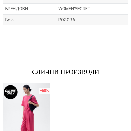
БРЕНДОВИ
WOMEN'SECRET
Боја
РОЗОВА
*Величините се прикажани по шпански стандарди
Име/Прекар
Е-меил
СЛИЧНИ ПРОИЗВОДИ
Порака
-60
%