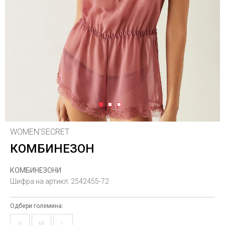
1
2
3
WOMEN'SECRET
КОМБИНЕЗОН
КОМБИНЕЗОНИ
Шифра на артикл:
2542455-72
Одбери големина:
S
M
L