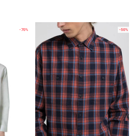
-70
%
-50
%