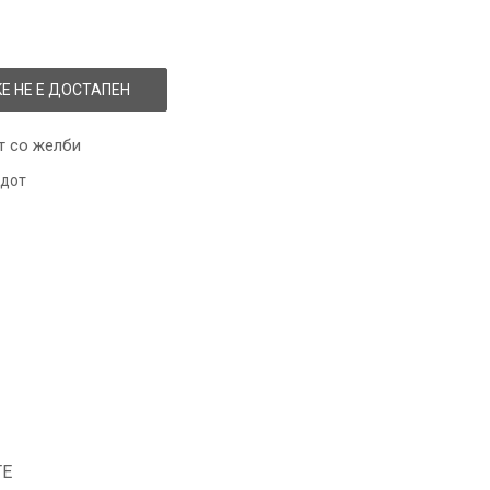
Е НЕ Е ДОСТАПЕН
т со желби
одот
ТЕ