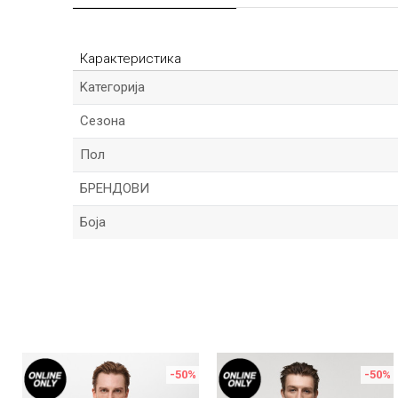
Карактеристика
Kатегорија
Сезона
Пол
БРЕНДОВИ
Боја
Име/Прекар
Порака
%
-50
%
-50
%