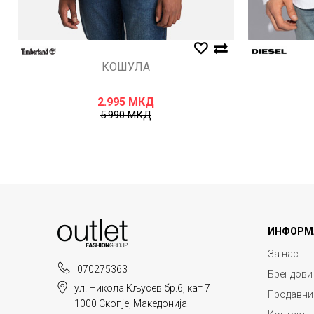
КОШУЛА
2.995
МКД
5.990
МКД
ИНФОРМ
За нас
070275363
Брендови
ул. Никола Кљусев бр.6, кат 7
Продавни
1000 Скопје, Македонија