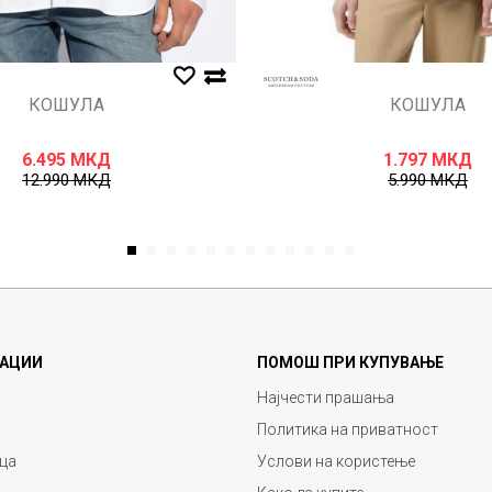
КОШУЛА
КОШУЛА
6.495
МКД
1.797
МКД
12.990
МКД
5.990
МКД
1
2
3
4
5
6
7
8
9
10
11
12
АЦИИ
ПОМОШ ПРИ КУПУВАЊЕ
Најчести прашања
Политика на приватност
ца
Услови на користење