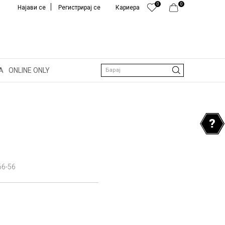
0
0
Најави се
Регистрирај се
Кариера
А
ONLINE ONLY
Барај
66-56