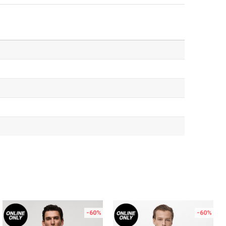
-60
%
-60
%