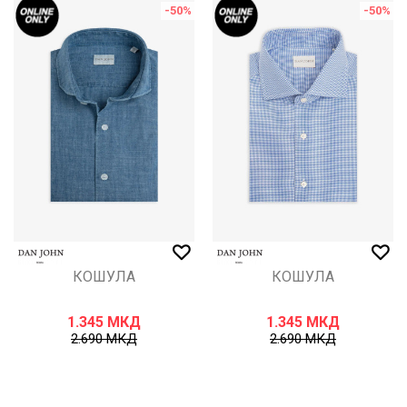
-50
%
-50
%
КОШУЛА
КОШУЛА
1.345
МКД
1.345
МКД
2.690
МКД
2.690
МКД