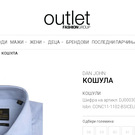
ОДИ
МАЖИ
ЖЕНИ
ДЕЦА
БРЕНДОВИ
ПОСЛЕДНИ ПАРЧИЊ
КОШУЛА
DAN JOHN
КОШУЛА
КОШУЛИ
Шифра на артикл:
DJ0003
Isbn:
CONC11-1102-BSICE
Одбери големина:
38
39
40
41