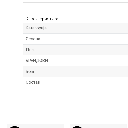
Карактеристика
Kатегорија
Сезона
Пол
БРЕНДОВИ
Боја
Состав
Име/Прекар
Порака