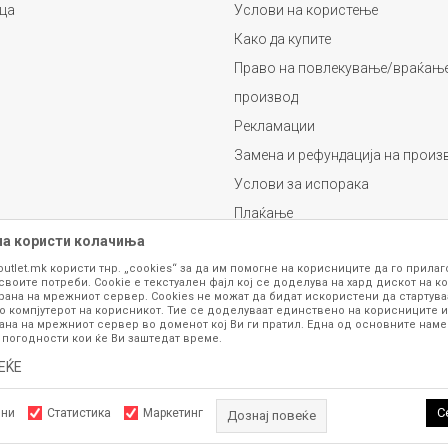
ца
Услови на користење
Како да купите
Право на повлекување/враќање
производ
Рекламации
Замена и рефундација на произ
Услови за испорака
Плаќање
на користи колачиња
outlet.mk користи тнр. „cookies“ за да им помогне на корисниците да го прила
своите потреби. Cookie е текстуален фајл кој се доделува на хард дискот на ко
рана на мрежниот сервер. Cookies не можат да бидат искористени да стартува
о компјутерот на корисникот. Тие се доделуваат единствено на корисниците и
ана на мрежниот сервер во доменот кој Ви ги пратил. Една од основните намен
 погодности кои ќе Ви заштедат време.
се изложени на нашата онлајн продавница се стремиме да бидат конкретни,
шка или пак дека сите производи во моментот се достапни на залиха. Фотог
ЕЌЕ
ба за замена на производ или рефундација, процедурата може да трае до 15 
рој 070 275 363 или на е-маил
outlet@fashiongroup.com.mk
од
понеделник до
С
лни
Статистика
Маркетинг
Дознај повеќе
ttps://www.fashiongroupoutlet.mk/
NB SOFT
, Изработено од
. Сите права