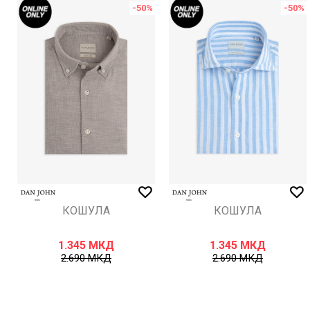
%
-50
%
-50
%
ИСПРАТИ
КОШУЛА
КОШУЛА
1.345
МКД
1.345
МКД
2.690
МКД
2.690
МКД