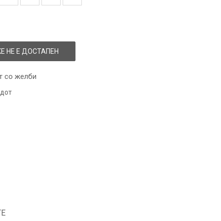
Е НЕ Е ДОСТАПЕН
т со желби
одот
ТЕ