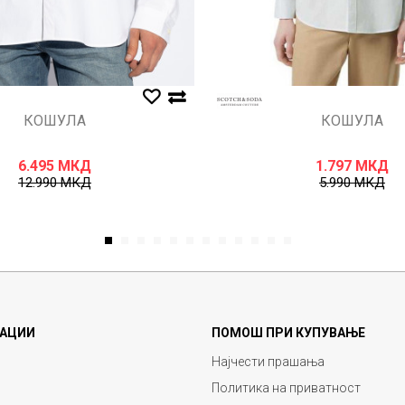
КОШУЛА
КОШУЛА
6.495
МКД
1.797
МКД
12.990
МКД
5.990
МКД
1
2
3
4
5
6
7
8
9
10
11
12
АЦИИ
ПОМОШ ПРИ КУПУВАЊЕ
Најчести прашања
Политика на приватност