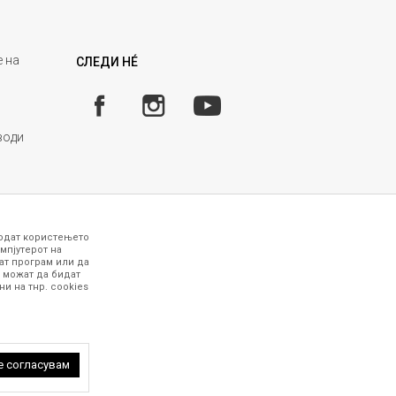
 на
СЛЕДИ НÉ
води
годат користењето
мпјутерот на
ат програм или да
 можат да бидат
и на тнр. сookies
 точни и прецизни, меѓутоа не можеме да
рафиите се најверодостојниот приказ на
работни дена. За повеќе информации,
 петок (08-16ч) и сабота (10-15ч)
е согласувам
 задржани.