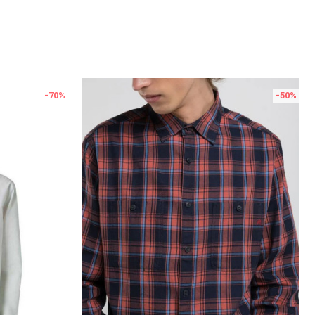
-70
%
-50
%