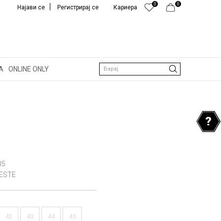
0
0
Најави се
Регистрирај се
Кариера
А
ONLINE ONLY
Барај
05
LESTE
42
43
44
45