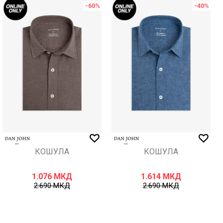
-60
%
-40
%
КОШУЛА
КОШУЛА
1.076
МКД
1.614
МКД
2.690
МКД
2.690
МКД