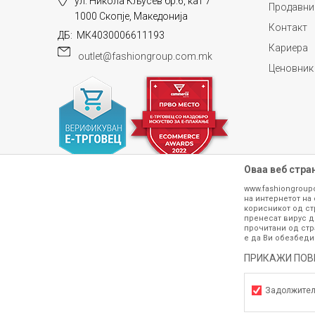
ул. Никола Кљусев бр.6, кат 7
Продавни
1000 Скопје, Македонија
Контакт
ДБ: МК4030006611193
Кариера
outlet@fashiongroup.com.mk
Ценовник
Оваа веб стра
www.fashiongroup
на интернетот на 
корисникот од ст
пренесат вирус д
прочитани од стр
е да Ви обезбеди
Сите информации околу производите кои 
гарантираме дека се без ниту една гре
ПРИКАЖИ ПОВ
производот. Доколку дојде до потре
контактирајте не на телефонскиот б
Задолжите
h
©2026