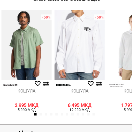
-50
%
-50
%
КОШУЛА
КОШУЛА
КО
2.995
МКД
6.495
МКД
1.79
5.990
МКД
12.990
МКД
5.99
1
2
3
4
5
6
7
8
9
10
11
12