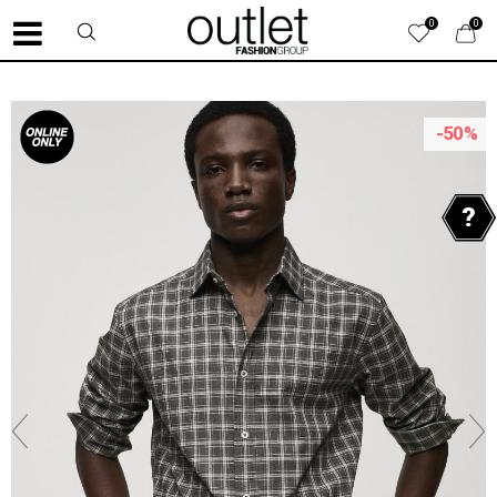
0
0
-50
%