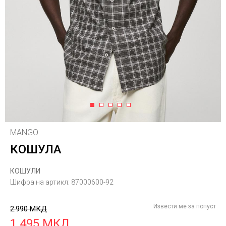
1
2
3
4
5
MANGO
КОШУЛА
КОШУЛИ
Шифра на артикл:
87000600-92
Извести ме за попуст
2.990
МКД
1.495
МКД