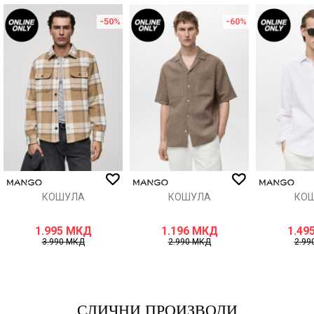
-50
%
-60
%
Порака
ИСПРАТИ
КОШУЛА
КОШУЛА
КО
1.995
МКД
1.196
МКД
1.49
3.990
МКД
2.990
МКД
2.99
СЛИЧНИ ПРОИЗВОДИ