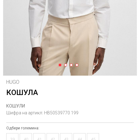
1
2
3
4
HUGO
КОШУЛА
КОШУЛИ
Шифра на артикл:
HB50539770 199
Одбери големина:
39
40
41
42
43
44
45