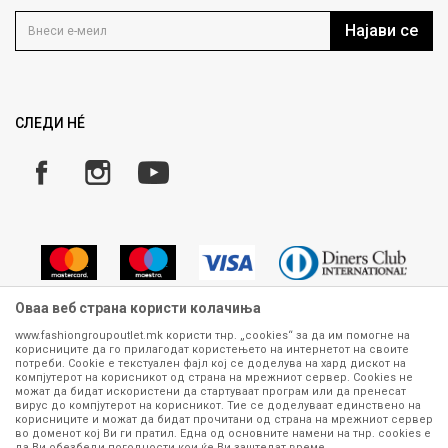
Контакт
Услови на користење
Кариера
Најави се
Како да купите
Ценовник
Право на повлекување/враќање на производ
Рекламации
Замена и рефундација на производи
СЛЕДИ НÉ
Услови за испорака
Плаќање
Оваа веб страна користи колачиња
www.fashiongroupoutlet.mk користи тнр. „cookies“ за да им помогне на
корисниците да го прилагодат користењето на интернетот на своите
Сите информации околу производите кои се изложени на нашата
потреби. Cookie е текстуален фајл кој се доделува на хард дискот на
онлајн продавница се стремиме да бидат конкретни, точни и прецизни,
компјутерот на корисникот од страна на мрежниот сервер. Cookies не
можат да бидат искористени да стартуваат програм или да пренесат
меѓутоа не можеме да гарантираме дека се без ниту една грешка или
вирус до компјутерот на корисникот. Тие се доделуваат единствено на
пак дека сите производи во моментот се достапни на залиха.
корисниците и можат да бидат прочитани од страна на мрежниот сервер
Фотографиите се најверодостојниот приказ на производот. Доколку
во доменот кој Ви ги пратил. Една од основните намени на тнр. сookies е
дојде до потреба за замена на производ или рефундација, процедурата
да Ви обезбеди погодности кои ќе Ви заштедат време.