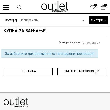
0
0
Филтри
Сортирај
КУПКА ЗА БАЊАЊЕ
Избриши филтри
0
производи
За избраните критериуми не се пронајдени производи!
СПОРЕДБА
ФИЛТЕР НА ПРОИЗВОДИ
070275363
ул. Никола Кљусев бр.6, кат 7