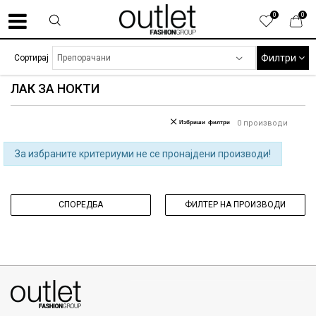
0
0
Филтри
Сортирај
ЛАК ЗА НОКТИ
Избриши филтри
0
производи
За избраните критериуми не се пронајдени производи!
СПОРЕДБА
ФИЛТЕР НА ПРОИЗВОДИ
070275363
ул. Никола Кљусев бр.6, кат 7