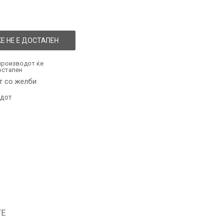
Е НЕ Е ДОСТАПЕН
производот ќе
остапен
т со желби
одот
ТЕ