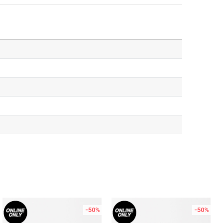
-50
%
-50
%