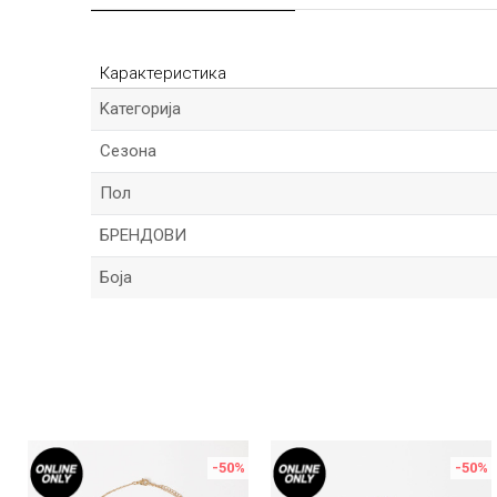
Карактеристика
Kатегорија
Сезона
Пол
БРЕНДОВИ
Боја
Име/Прекар
Порака
%
-50
%
-50
%