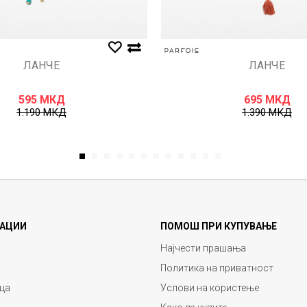
ЛАНЧЕ
ЛАНЧЕ
595
МКД
695
МКД
1.190
МКД
1.390
МКД
1
2
3
4
5
6
7
8
9
10
11
12
АЦИИ
ПОМОШ ПРИ КУПУВАЊЕ
Најчести прашања
Политика на приватност
ца
Услови на користење