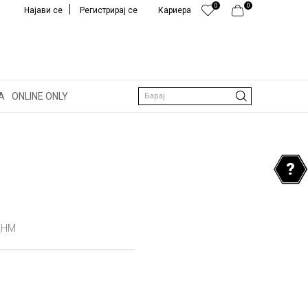
0
0
Најави се
Регистрирај се
Кариера
А
ONLINE ONLY
Барај
_HM