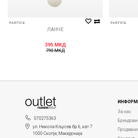
ЛАНЧЕ
395
МКД
790
МКД
ИНФОРМ
За нас
070275363
Брендови
ул. Никола Кљусев бр.6, кат 7
Продавни
1000 Скопје, Македонија