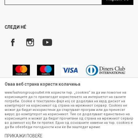
Како да купите
Ценовник
Право на повлекување/враќање на производ
Рекламации
Замена и рефундација на производи
СЛЕДИ НÉ
Услови за испорака
Плаќање
Оваа веб страна користи колачиња
www.fashiongroupoutlet.mk користи тнр. „cookies“ за да им помогне на
корисниците да го прилагодат користењето на интернетот на своите
Сите информации околу производите кои се изложени на нашата
потреби. Cookie е текстуален фајл кој се доделува на хард дискот на
онлајн продавница се стремиме да бидат конкретни, точни и прецизни,
компјутерот на корисникот од страна на мрежниот сервер. Cookies не
можат да бидат искористени да стартуваат програм или да пренесат
меѓутоа не можеме да гарантираме дека се без ниту една грешка или
вирус до компјутерот на корисникот. Тие се доделуваат единствено на
пак дека сите производи во моментот се достапни на залиха.
корисниците и можат да бидат прочитани од страна на мрежниот сервер
Фотографиите се најверодостојниот приказ на производот. Доколку
во доменот кој Ви ги пратил. Една од основните намени на тнр. сookies е
дојде до потреба за замена на производ или рефундација, процедурата
да Ви обезбеди погодности кои ќе Ви заштедат време.
може да трае до 15 работни дена. За повеќе информации,
ПРИКАЖИ ПОВЕЌЕ
контактирајте не на телефонскиот број 070 275 363 или на е-