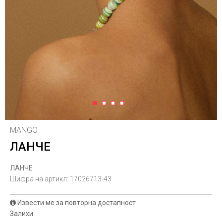
1
2
3
4
MANGO
ЛАНЧЕ
ЛАНЧЕ
Шифра на артикл:
17026713-43
Извести ме за повторна достапност
Залихи