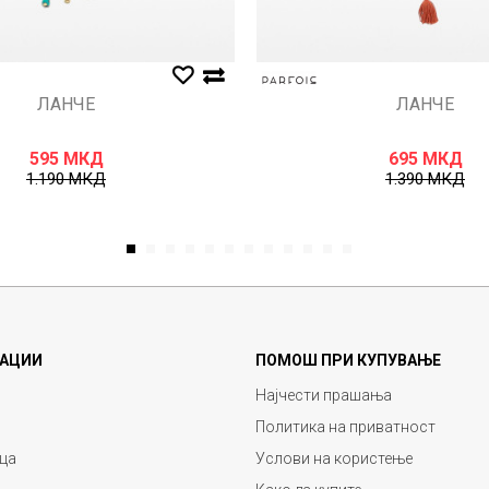
ЛАНЧЕ
ЛАНЧЕ
595
МКД
695
МКД
1.190
МКД
1.390
МКД
1
2
3
4
5
6
7
8
9
10
11
12
АЦИИ
ПОМОШ ПРИ КУПУВАЊЕ
Најчести прашања
Политика на приватност
ца
Услови на користење