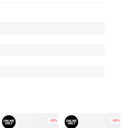
-50
%
-50
%