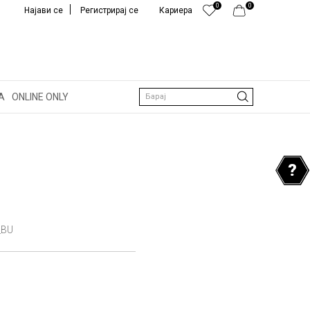
0
0
Најави се
Регистрирај се
Кариера
А
ONLINE ONLY
Барај
_BU