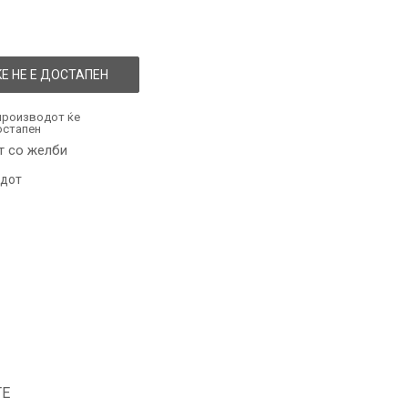
Е НЕ Е ДОСТАПЕН
производот ќе
остапен
т со желби
одот
ТЕ