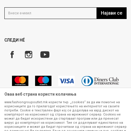
Контакт
Услови на користење
Кариера
Најави се
Како да купите
Ценовник
Право на повлекување/враќање на производ
Рекламации
Замена и рефундација на производи
СЛЕДИ НÉ
Услови за испорака
Плаќање
Оваа веб страна користи колачиња
www.fashiongroupoutlet.mk користи тнр. „cookies“ за да им помогне на
корисниците да го прилагодат користењето на интернетот на своите
Сите информации околу производите кои се изложени на нашата
потреби. Cookie е текстуален фајл кој се доделува на хард дискот на
онлајн продавница се стремиме да бидат конкретни, точни и прецизни,
компјутерот на корисникот од страна на мрежниот сервер. Cookies не
можат да бидат искористени да стартуваат програм или да пренесат
меѓутоа не можеме да гарантираме дека се без ниту една грешка или
вирус до компјутерот на корисникот. Тие се доделуваат единствено на
пак дека сите производи во моментот се достапни на залиха.
корисниците и можат да бидат прочитани од страна на мрежниот сервер
Фотографиите се најверодостојниот приказ на производот. Доколку
во доменот кој Ви ги пратил. Една од основните намени на тнр. сookies е