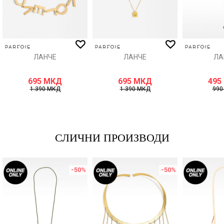
ИСПРАТИ
ЛАНЧЕ
ЛАНЧЕ
ЛА
695
МКД
695
МКД
495
1.390
МКД
1.390
МКД
99
СЛИЧНИ ПРОИЗВОДИ
-50
%
-50
%